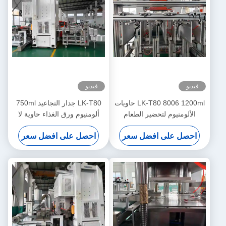
فيديو
فيديو
LK-T80 8006 1200ml حاويات
LK-T80 جدار التجاعيد 750ml
الألومنيوم لتحضير الطعام
ألومنيوم ورق الغذاء حاوية لا
مستطيلة آلة صنع الطعام
تفتقر إلى اللون صنع آلة
احصل على افضل سعر
احصل على افضل سعر
المستخدمة مرة واحدة