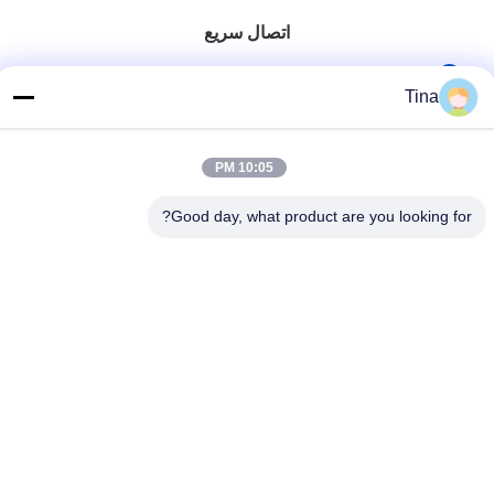
اتصال سريع
هاتف
Tina
86-021-57600070-86 18930097829
البريد الإلكتروني
10:05 PM
tina@likee.com.cn
Good day, what product are you looking for?
العنوان
رقم 780 شارع شينلين، بلدة زيلين، منطقة فينغسيان، شنغهاي،
الصين 201416
سياسة الخصوصية
|
خريطة الموقع
الصين نوعية جيدة آلة صنع حاوية رقائق الألومنيوم المورد. حقوق النشر ©
2021-2026 SHANGHAI LIKEE MACHINERY MOULD CO.,LTD .
كل الحقوق محفوظة.