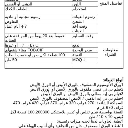
تفاصيل المنتج
اللون
الذهبي أو الفضي
استخدام
الطعام، الكعك
رسوم العينات
رسوم مجانية أو مادية
الشحن
التفاوض
وقت أخذ
4-7 أيام عمل
العينات
وقت التسليم
عموماً بعد 20 يوماً من الموافقة على
العينات
الدفع
T / T، L / C أو غيرها
معلومات
سعر الوحدة
FOB،CIF ميناء شنغهاي
الشراء
التعبئة
100 قطعة لكل طن أو حسب الطلب
الـ MOQ
50 طن
أنواع الغطاء:
1ورق الألومنيوم المصفوف بالورق الأبيض أو الورق الأبيض
2فيلم بي تي فضي ملفوف بالورق الأبيض أو الورق الأبيض
3فيلم بي إيه مطلي بالورق الأبيض أو الورق الأبيض
4فيلم بي تي إيه الذهبي / الأبيض المصفوف بالورق الأبيض
السماكة الشائعة: 270 غرام، 320 غرام، 370 غرام، 420 غرام، 470
غرام، 670 غرام
التعبئة بواسطة فيلم تقلص أو كيس بلاستيكي.100,200300 قطعة لكل
كيس، 10 × 10 / طن
أغطية الحاويات لدينا تحت ميزات رئيسية:
1"غطاء الورق المصفوف خال من التجاعيد وأي أنابيب الهواء على