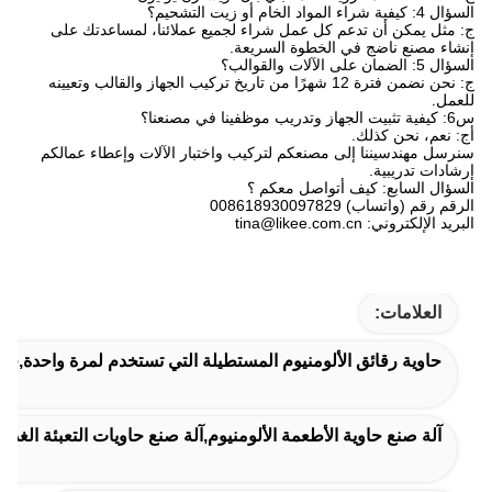
السؤال 4: كيفية شراء المواد الخام أو زيت التشحيم؟
ج: مثل يمكن أن تدعم كل عمل شراء لجميع عملائنا، لمساعدتك على
إنشاء مصنع ناضج في الخطوة السريعة.
السؤال 5: الضمان على الآلات والقوالب؟
ج: نحن نضمن فترة 12 شهرًا من تاريخ تركيب الجهاز والقالب وتعيينه
للعمل.
س6: كيفية تثبيت الجهاز وتدريب موظفينا في مصنعنا؟
أج: نعم، نحن كذلك.
سنرسل مهندسيننا إلى مصنعكم لتركيب واختبار الآلات وإعطاء عمالكم
إرشادات تدريبية.
السؤال السابع: كيف أتواصل معكم ؟
الرقم رقم (واتساب) 008618930097829
البريد الإلكتروني: tina@likee.com.cn
العلامات:
حاوية رقائق الألومنيوم المستطيلة التي تستخدم لمرة واحدة,حاوي
آلة صنع حاوية الأطعمة الألومنيوم,آلة صنع حاويات التعبئة الغذائية