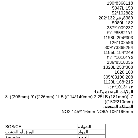
8368118*190
5047L:159
102882*52
8389رقم 132*202
5080L:182
1009237*237
8582١٧١*٢٢٠
1198L:204*303
102596*126
73365254*309
1185L:184*249
1010١٧٥*٢٢٠
8318036*236
1320L:253*308
1020:160
83190:208*305
1120L:168*215
1013١١٣*١٤٢
الولايات المتحدة وكندا
:
7' ((181mm) 8' ((208mm) 9' ((226mm) 1LB ((114*140mm) 2.25LB
((150*210mm)
المملكة المتحدة:
NO2:145*116mm NO6A:106*196mm
الشهادة
SGS/CE
المواد
الورق أو الخشب
الحجم
مخصصة