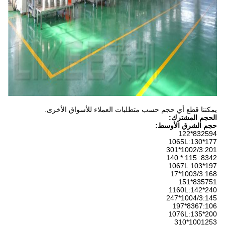
يمكننا قطع أي حجم حسب متطلبات العملاء للأسواق الأخرى.
الحجم المشترك:
حجم الشرق الأوسط:
832594*122
1065L:130*177
1002/3:201*301
8342: 115 * 140
1067L:103*197
1003/3:168*17
835751*151
1160L:142*240
1004/3:145*247
8367:106*197
1076L:135*200
1001253*310