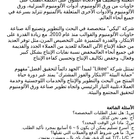
حاويات من ورق الألومنيوم، أدوات الألومنيوم المنزلية، ورق
الألومنيوم والأدوات الأخرى المتعلقة بالألمنيوم تتزايد بسرعة في
جميع أنحاء العالم.
شركة "ليكي" متخصصة في البحث والتطوير وتصنيع آلة صناعة
حاويات الألومنيوم والقوالب منذ عام 2010. مع زيادة القدرة على
الابتكار، والقدرة المتميزة على التخصيص المرن،مثل توفر العديد
من خطة الإنتاج الآلي الفعالة للعديد من العملاء الجدد والقديمة
في جميع أنحاء العالمخفض نسبة نفايات الإنتاج بشكل كبير
وفعال، وخفض تكاليف الإنتاج وتحسين كفاءة الإنتاج
تمتثل شركة "Likee" لمبدأ "الجهد دائماً لتحقيق أفضل"مفهوم
"حماية البيئة""الابتكار والفوز المشترك" يمتد عبر دورة حياة
المنتج من البحث والتطوير والإنتاج والخدمات اللوجستية وخدمة
العملاء،تلبية التيار الرئيسي واتجاه تطوير صناعة ورق الألومنيوم
لتحقيق المجتمع والبيئة.
الأسئلة الشائعة
س1: هل تقبل الطلبات المخصصة؟
أج: نعم، نحن كذلك.
س2: ماذا عن الوقت المحدد؟
ج: أسرع تسليم يمكن أن يكون 5 ~ 6 أسابيع بمجرد تأكيد الطلب.
س3: ما هي شروط الدفع والعملات التي تقبلها؟
ج: T/T، L/C عند الرؤية، نقدا، باي بال، ويسترن يونيون.