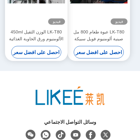
فيديو
فيديو
LK-T80 عبوة طعام 800 مل
LK-T80 الوزن الثقيل 450ml
صينية ألومنيوم فويل سبيكة
الألومنيوم ورق الحاوية الغذائية
8011 آلة صنع أطباق يمكن
العزل آلة صنع الشكل
احصل على افضل سعر
احصل على افضل سعر
التخلص منها
المستديرة
وسائل التواصل الاجتماعي