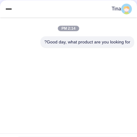
وسائل التواصل الاجتماعي
Tina
2:14 PM
اتصال سريع
Good day, what product are you looking for?
هاتف
86-021-57600070-86 18930097829
البريد الإلكتروني
tina@likee.com.cn
العنوان
رقم 780 شارع شينلين، بلدة زيلين، منطقة فينغسيان، شنغهاي،
الصين 201416
سياسة الخصوصية
|
خريطة الموقع
الصين نوعية جيدة آلة صنع حاوية رقائق الألومنيوم المورد. حقوق النشر ©