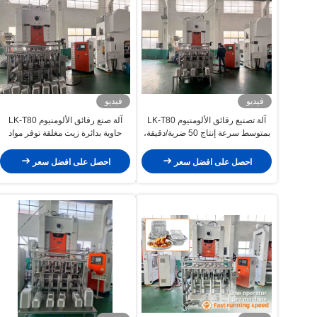
فيديو
فيديو
آلة تصنيع رقائق الألومنيوم LK-T80
آلة صنع رقائق الألومنيوم LK-T80
بمتوسط سرعة إنتاج 50 ضربة/دقيقة،
حاوية بدائرة زيت مغلقة توفر مواد
سعة ضغط 80 طن، وعمر خدمة 10
التشحيم وعمر خدمة 10 سنوات
سنوات
احصل على افضل سعر
احصل على افضل سعر