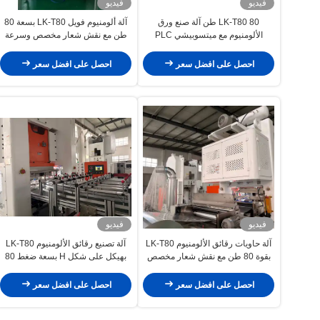
فيديو
فيديو
LK-T80 80 طن آلة صنع ورق
آلة ألومنيوم فويل LK-T80 بسعة 80
الألومنيوم مع ميتسوبيشي PLC
طن مع نقش شعار مخصص وسرعة
للطاولات مستطيلة مربعة مستديرة
35-70 ضربة/دقيقة
احصل على افضل سعر
احصل على افضل سعر
فيديو
فيديو
آلة حاويات رقائق الألومنيوم LK-T80
آلة تصنيع رقائق الألومنيوم LK-T80
بقوة 80 طن مع نقش شعار مخصص
بهيكل على شكل H بسعة ضغط 80
للإنتاج المستمر على مدار 24 ساعة
طن وتحكم Mitsubishi PLC
احصل على افضل سعر
احصل على افضل سعر