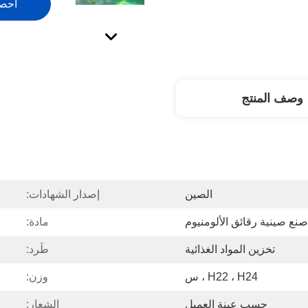
احص
وصف المنتج
الصين
إصدار الشهادات:
صنع صينية رقائق الألومنيوم
مادة:
تخزين المواد الغذائية
طَرد:
H22 ، H24 ، س
وزن:
حسب عينة العميل
الشعار: