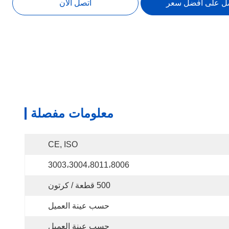
ل على افضل سعر
اتصل الآن
معلومات مفصلة
CE, ISO
3003،3004،8011،8006
500 قطعة / كرتون
حسب عينة العميل
حسب عينة العميل