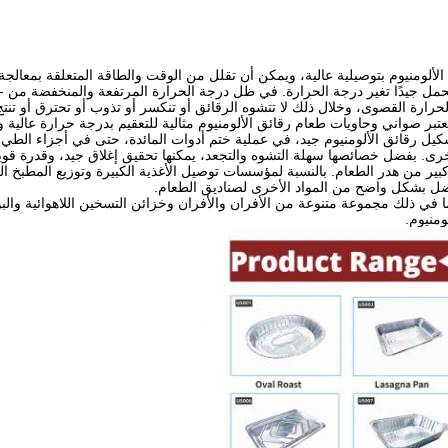
الألومنيوم بتوصيلية عالية، ويمكن أن تقلل من الوقت والطاقة المتعلقة بمعالجة ال
رارة القصوى، وخلال ذلك لا تتشوه الرقائق أو تنكسر أو تذوب أو تحترق أو تن
تبر صواني وحاويات طعام رقائق الألومنيوم مثالية للتعقيم بدرجة حرارة عالية و
يل رقائق الألومنيوم جيد، في عملية ختم أدوات المائدة، حتى في أجزاء الط
 أخرى. بفضل خصائصها سهلة التشوه والتجعد، يمكنها تحقيق إغلاق جيد، وقدرة ق
ير من هدر الطعام. بالنسبة لمؤسسات توصيل الأغذية الكبيرة وتوزيع المطبخ ال
فضل بشكل واضح من المواد الأخرى لصناديق الطعام.
في ذلك مجموعة متنوعة من الأفران والأفران وخزائن التسخين اللاهوائية والب
منيوم.