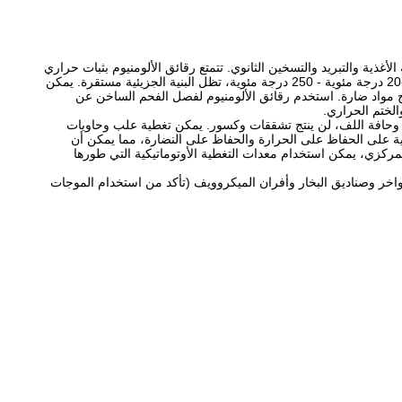
أغذية والتبريد والتسخين الثانوي. تتمتع رقائق الألومنيوم بثبات حراري
جيد. في عملية المعالجة والتعبئة، يمكن لحاويات رقائق الألومنيوم أن تتحمل جيدًا تغير درجة الحرارة. في ظل درجة الحرارة المرتفعة والمنخفضة من -20 درجة مئوية - 250 درجة مئوية، تظل البنية الجزيئية مستقرة. يمكن
تج مواد ضارة. استخدم رقائق الألومنيوم لفصل الفحم الساخن عن
الختم الحراري.
ي وحافة اللف، لن ينتج تشققات وكسور. يمكن تغطية علب وحاويات
وية على الحفاظ على الحرارة والحفاظ على النضارة، مما يمكن أن
مركزي، يمكن استخدام معدات التغطية الأوتوماتيكية التي طورها
واخر وصناديق البخار وأفران الميكروويف (تأكد من استخدام الموجات