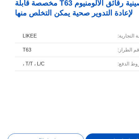
آلة صينية رقائق الألومنيوم T63 مخصصة قابلة
لإعادة التدوير صحية يمكن التخلص منها
 التجارية:
LIKEE
م الطراز:
T63
ط الدفع:
T/T ، L/C ،