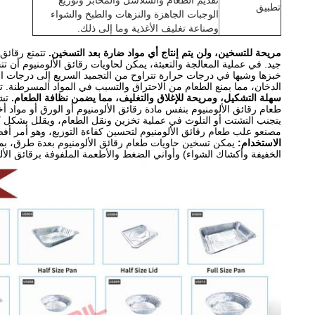
تقديم الطعام والسلاسل والمخابز وتوزيع
تطبيق
الوجبات الجاهزة والنزهات والطبخ والشواء
وصناعة تغليف الأغذية وما إلى ذلك.
مريحة للتسخين، ولن يتم إنتاج أي مواد ضارة بعد التسخين.
تتمتع رقائق 
خبزها وشيها في درجات حرارة تتراوح من التجميد السريع إلى درجات الح
الدخان، مما يمنع الطعام من الاحتراق والتسبب في المواد المسرطنة. تع
سهلة التشكيل، ومريحة للإغلاق والتغليف، مما يضمن نظافة الطعام.
تشك
طعام رقائق الألومنيوم بنفس مادة رقائق الألومنيوم أو الورق أو مواد
يتجنب التشتت أو التلوث في عملية تخزين ونقل الطعام، ويقلل بشكل كب
مصنعو علب طعام رقائق الألومنيوم لتحسين كفاءة التوزيع، وهو أمر أ
الاستخدام:
يمكن تسخين حاويات طعام رقائق الألومنيوم بعدة طرق، بما 
الخفيفة وأكشاك الشواء) وأواني الضغط والأطعمة الملفوفة برقائق الألو