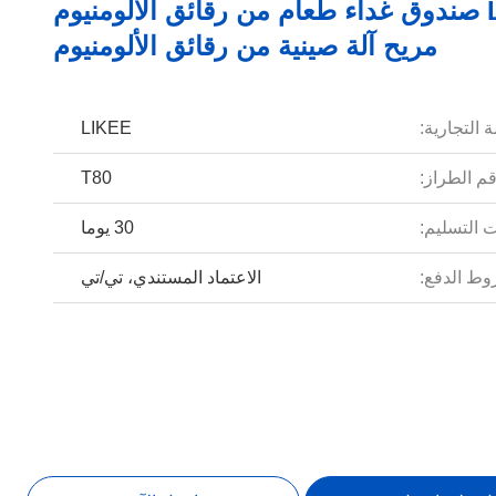
LK-T80 صندوق غداء طعام من رقائق الألومنيوم
مريح آلة صينية من رقائق الألومنيوم
 التجارية:
LIKEE
م الطراز:
T80
 التسليم:
30 يوما
ط الدفع:
الاعتماد المستندي، تي/تي