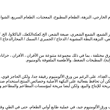
الخارجي، النزهة، الطعام المطبوخ، المعجنات، الطعام السريع، الشواء،
الشمع، الشمع الشعري، صبغة الشعر، الخ.كعكةالكعك، الباكلاوا، الخ. تُع
ص، النزهة.البطة المشوية / الدجاج / الجمبري / السمك / المحارالدجاج ا
ختلفة ، بما في ذلك مجموعة متنوعة من الأفران ، الأفران ، خزانات الت
ة)، المطبخات الضغط، والأطعمة الملفوفة بألومنيوم.
لغذاء. على الرغم من ورق الألومنيوم رقيقة جدا، ولكن الحاجز قوي، 
ن تحافظ بفعالية على النكهة الأصلية وخصائص المنتج.استخدام صناديق و
مريحة للإنتاج والبيع، ولكن أيضا مريحة لمؤسسات المطاعم والمطاعم وا
رق الألومنيوم جيد، في عملية طابع أواني الطعام، حتى في الطي وقط