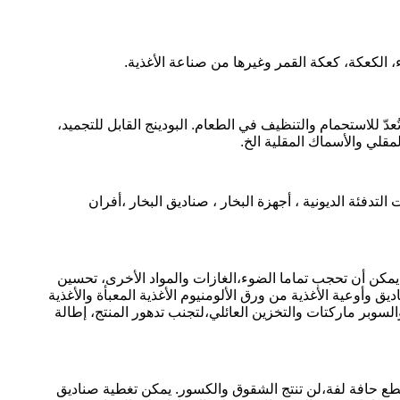
 الكعكة، كعكة القمر وغيرها من صناعة الأغذية.
دّ للاستحمام والتنظيف في الطعام. البودينج القابل للتجميد،
لمقلي والأسماك المقلية الخ.
دفئة الديونية ، أجهزة البخار ، صناديق البخار ،أفران
يمكن أن تحجب تماما الضوء،الغازات والمواد الأخرى، تحسين
أوعية الأغذية من ورق الألومنيوم الأغذية المعبأة والأغذية
لسوبر ماركتات والتخزين العائلي،لتجنب تدهور المنتج، إطالة
ع حافة لفة،لن تنتج الشقوق والكسور. يمكن تغطية صناديق