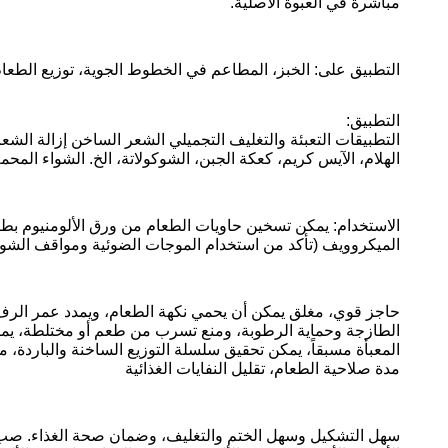
مباشرة في العبوة الأصلية.
التطبيق على: الخبز، المطاعم في الخطوط الجوية، توزيع الطعام 
التطبيق:
التطبيقات التعبئة والتغليف التجميلي الشعر الساخن إزالة الشعر 
الهلام، الآيس كريم، كعكة الجبن، الشوكولاتة، الخ. الشواء المحم
الاستخدام: يمكن تسخين حاويات الطعام من ورق الألومنيوم بطرق م
الميكروويف (تأكد من استخدام الموجات الضوئية ومواقف الشواي
حاجز قوي، مغلق يمكن أن يحمي نكهة الطعام، ويمدد عمر الرف ا
الطازجة وحماية الرطوبة، ومنع تسرب من طعم أو مختلطة، يمكن أ
المعبأة مسبقاً، يمكن تحقيق سلسلة التوزيع الساخنة والباردة، 
مدة صلاحية الطعام، تقليل النفايات الغذائية
سهل التشكيل وسهل الختم والتغليف، وضمان صحة الغذاء. صب و