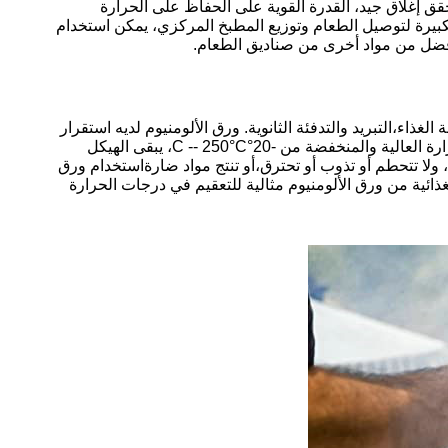
قق إغلاق جيد، القدرة القوية على الحفاظ على الحرارة
لكبيرة لتوصيل الطعام وتوزيع المطبخ المركزي، يمكن استخدام
أفضل من مواد أخرى من صناديق الطعام.
ذاء،التبريد والتدفئة الثانوية. ورق الألومنيوم لديه استقرار
حراري جيد. في عملية المعالجة والتعبئة والتغليف ، يمكن لحاويات ورق الألومنيوم تحمل تغير درجة الحرارة بشكل جيد.تحت درجة الحرارة العالية والمنخفضة من -20°C -- 250°C، يبقى الهيكل
، ولا تتحطم أو تذوب أو تحترق،أو تنتج مواد ضارةاستخدام ورق
ئية من ورق الألومنيوم مثالية للتعقيم في درجات الحرارة