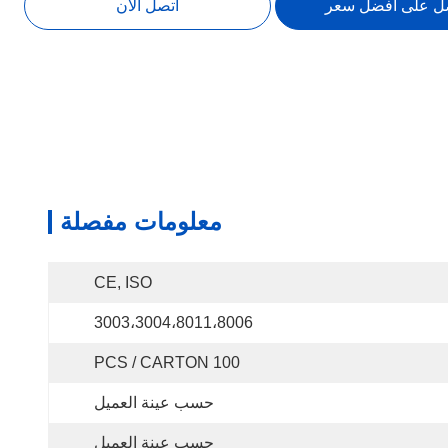
ل على افضل سعر
اتصل الآن
معلومات مفصلة
CE, ISO
3003،3004،8011،8006
100 PCS / CARTON
حسب عينة العميل
حسب عينة العميل