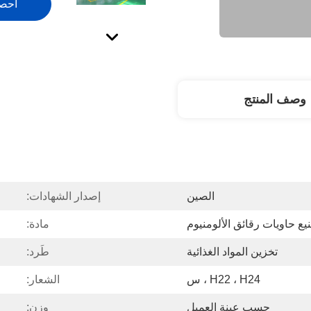
احص
وصف المنتج
الصين
إصدار الشهادات:
يع حاويات رقائق الألومنيوم
مادة:
تخزين المواد الغذائية
طَرد:
H22 ، H24 ، س
الشعار:
حسب عينة العميل
وزن: