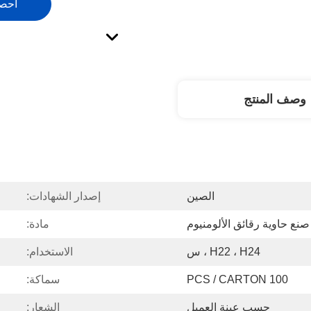
احص
وصف المنتج
الصين
إصدار الشهادات:
صنع حاوية رقائق الألومنيوم
مادة:
H22 ، H24 ، س
الاستخدام:
100 PCS / CARTON
سماكة:
حسب عينة العميل
الشعار: