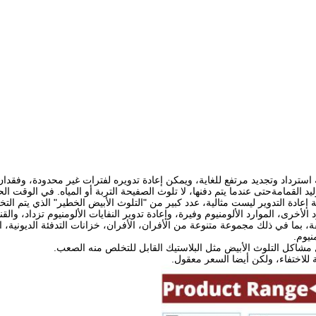
يه استرداد وتجديد مرتفع للغاية، ويمكن إعادة تدويره لفترات غير محدودة، وفق
يد القمامةحتى عندما يتم دفنها، لا تلوث الصفيحة التربة أو المياه. في الوقت ا
 إعادة التدوير ليست مثالية، عدد كبير من "التلوث الأبيض الخطير" الذي يتم التخ
لأخرى، الموارد الألومنيوم وفيرة، وإعادة تدوير النفايات الألومنيوم تزداد، والقن
 بما في ذلك مجموعة متنوعة من الأفران، الأفران، خزانات التدفئة الديونية، ا
نيوم.
 مشاكل التلوث الأبيض مثل البلاستيك القابل للتخلص منه الصعب.
للاختفاء، ولكن أيضا السعر معقول.