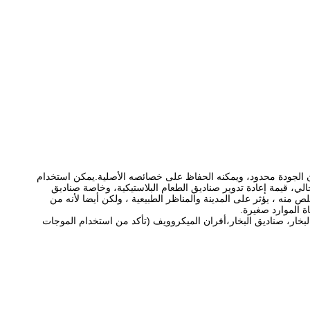
دان الجودة محدود، ويمكنه الحفاظ على خصائصه الأصلية.يمكن استخدام
لحالي، قيمة إعادة تدوير صناديق الطعام البلاستيكية، وخاصة صناديق
لص منه ، يؤثر على المدينة والمناظر الطبيعية ، ولكن أيضا لأنه من
اة الموارد صغيرة.
لبخار، صناديق البخار،أفران الميكروويف (تأكد من استخدام الموجات