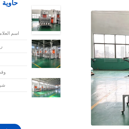
حاوية م
اسم العلامة
رق
وقت
شرو