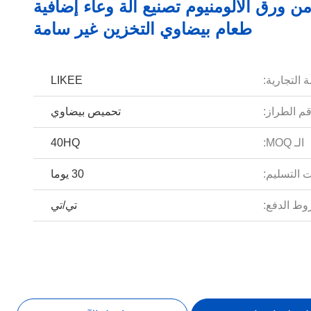
ن ورق الألومنيوم تصنيع آلة وعاء إضافية
طعام بيضاوي التخزين غير سامة
 التجارية:
LIKEE
م الطراز:
تحميص بيضاوي
الـ MOQ:
40HQ
 التسليم:
30 يوما
ط الدفع:
تي/تي