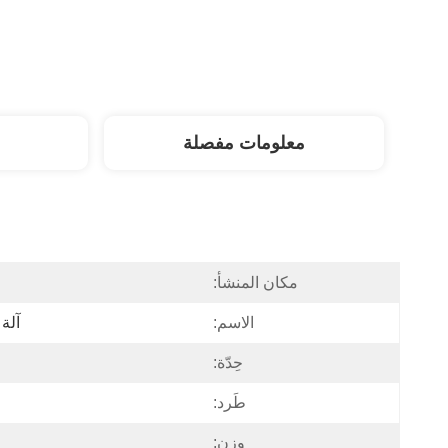
معلومات مفصلة
مكان المنشأ:
الاسم:
آلة 
حِدّة:
طَرد:
وزن: