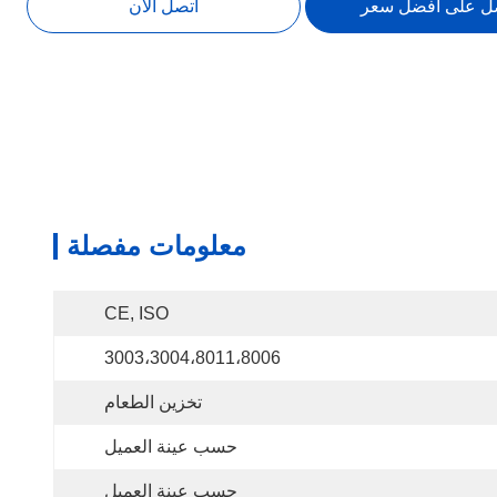
ل على افضل سعر
اتصل الآن
معلومات مفصلة
CE, ISO
3003،3004،8011،8006
تخزين الطعام
حسب عينة العميل
حسب عينة العميل