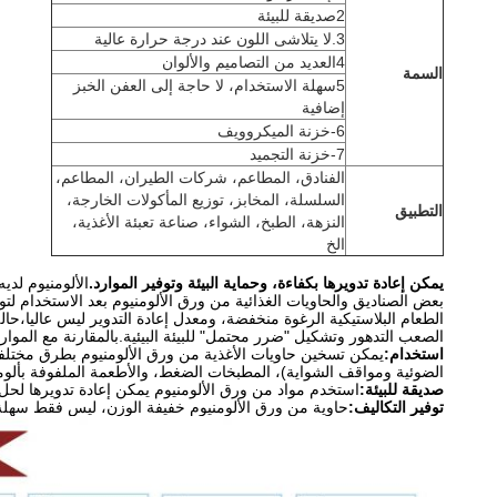
2صديقة للبيئة
3.لا يتلاشى اللون عند درجة حرارة عالية
4العديد من التصاميم والألوان
السمة
5سهلة الاستخدام، لا حاجة إلى العفن الخبز
إضافية
6-خزنة الميكروويف
7-خزنة التجميد
الفنادق، المطاعم، شركات الطيران، المطاعم،
السلسلة، المخابز، توزيع المأكولات الخارجة،
التطبيق
النزهة، الطبخ، الشواء، صناعة تعبئة الأغذية،
الخ
يمكن إعادة تدويرها بكفاءة، وحماية البيئة وتوفير الموارد.
الألومنيوم لد
بعض الصناديق والحاويات الغذائية من ورق الألومنيوم بعد الاستخدام لتول
الطعام البلاستيكية الرغوة منخفضة، ومعدل إعادة التدوير ليس عاليا،حالة
الصعب التدهور وتشكيل "ضرر محتمل" للبيئة البيئية.بالمقارنة مع الموارد ا
استخدام:
يمكن تسخين حاويات الأغذية من ورق الألومنيوم بطرق مختلفة،
الضوئية ومواقف الشواية)، المطبخات الضغط، والأطعمة الملفوفة بألوم
صديقة للبيئة:
استخدم مواد من ورق الألومنيوم يمكن إعادة تدويرها لحل
توفير التكاليف:
حاوية من ورق الألومنيوم خفيفة الوزن، ليس فقط سهلة 