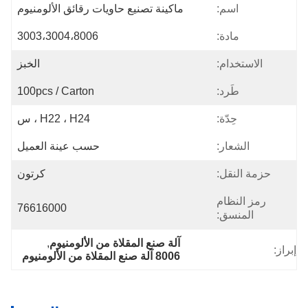
اسم:
ماكينة تصنيع حاويات رقائق الألومنيوم
مادة:
3003،3004،8006
الاستخدام:
الخبز
طَرد:
100pcs / Carton
حِدّة:
H22 ، H24 ، س
الشعار:
حسب عينة العميل
حزمة النقل:
كرتون
رمز النظام
76616000
المنسق:
آلة صنع المقلاة من الألومنيوم
, 
إبراز:
8006 آلة صنع المقلاة من الألومنيوم