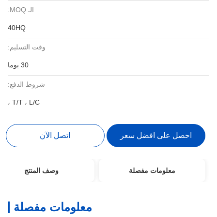
الـ MOQ:
40HQ
وقت التسليم:
30 يوما
شروط الدفع:
T/T ، L/C ،
احصل على افضل سعر
اتصل الآن
معلومات مفصلة
وصف المنتج
معلومات مفصلة