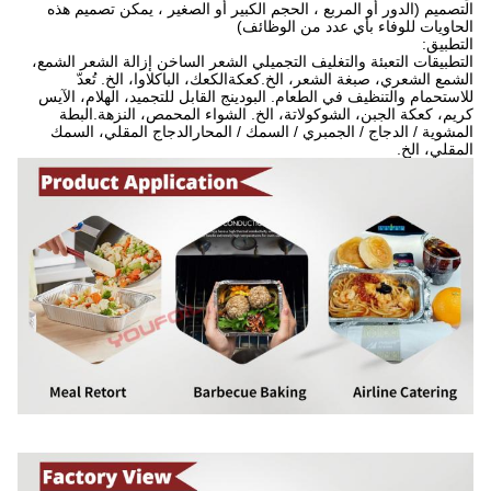
التصميم (الدور أو المربع ، الحجم الكبير أو الصغير ، يمكن تصميم هذه
الحاويات للوفاء بأي عدد من الوظائف)
التطبيق:
التطبيقات التعبئة والتغليف التجميلي الشعر الساخن إزالة الشعر الشمع،
الشمع الشعري، صبغة الشعر، الخ.كعكةالكعك، الباكلاوا، الخ. تُعدّ
للاستحمام والتنظيف في الطعام. البودينج القابل للتجميد، الهلام، الآيس
كريم، كعكة الجبن، الشوكولاتة، الخ. الشواء المحمص، النزهة.البطة
المشوية / الدجاج / الجمبري / السمك / المحارالدجاج المقلي، السمك
المقلي، الخ.