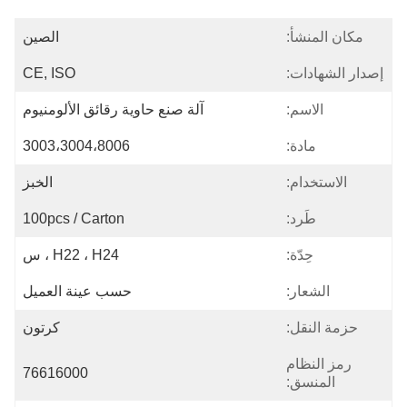
مكان المنشأ:
الصين
إصدار الشهادات:
CE, ISO
الاسم:
آلة صنع حاوية رقائق الألومنيوم
مادة:
3003،3004،8006
الاستخدام:
الخبز
طَرد:
100pcs / Carton
حِدّة:
H22 ، H24 ، س
الشعار:
حسب عينة العميل
حزمة النقل:
كرتون
رمز النظام
76616000
المنسق: