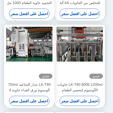
للتخلص من الحاويات 6A آلة
التجميد حاوية الطعام 1000 مل
صنع ورق
آلة صنع صديقة للبيئة
احصل على افضل سعر
احصل على افضل سعر
فيديو
فيديو
LK-T80 8006 1200ml حاويات
LK-T80 جدار التجاعيد 750ml
الألومنيوم لتحضير الطعام
ألومنيوم ورق الغذاء حاوية لا
مستطيلة آلة صنع الطعام
تفتقر إلى اللون صنع آلة
احصل على افضل سعر
احصل على افضل سعر
المستخدمة مرة واحدة