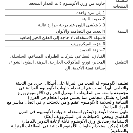
سلسلة
حاوية من ورق الألومنيوم ذات الجدار المتجعد
المنتجات
1.إلى مرة واحدة
2صديقة للبيئة
3.لا يتلاشى اللون عند درجة حرارة عالية
السمة
4العديد من التصاميم والألوان
5سهلة الاستخدام، لا حاجة إلى العفن الخبز إضافية
6-خزنة الميكروويف
7-خزنة التجميد
الفنادق، المطاعم، شركات الطيران، المطاعم، السلسلة،
التطبيق
المخابز، توزيع المأكولات الخارجة، النزهة، الطبخ، الشواء،
صناعة تعبئة الأغذية، الخ
تغليف الألومنيوم له العديد من المزايا على أشكال أخرى من التعبئة
والتغليف. لهذا السبب يتم استخدام حاويات الألومنيوم الغذائية في
مجموعة واسعة من التطبيقات.:التوصيل الحراري (الألومنيوم يوزع
الحرارة بشكل متجانس مما يحسن طهي الطعام في الفرن)
النظافة والسلامة (الألومنيوم عقيم وآمن للاستخدام في اتصال مباشر مع
المواد الغذائية)
طهي متعدد الأوضاع (يمكن استخدام حاويات الألومنيوم في الفرن
التقليدي وببعض الاحتياطات في الميكروويف أيضًا)
الاستدامة (صناديق ورق الألومنيوم قابلة لإعادة التدوير بالكامل)
الأداء (يمكن استخدام حاويات الألمنيوم الغذائية في القطاعات المنزلية
والصناعية)