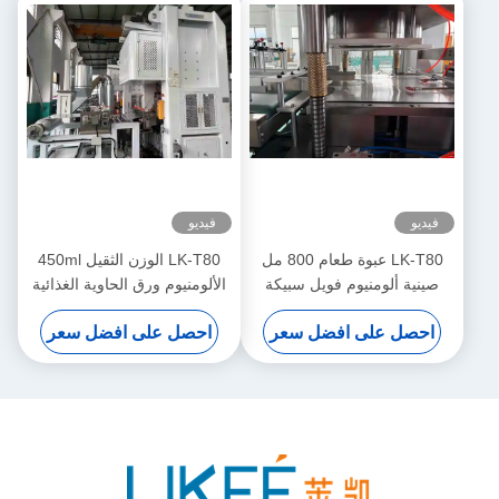
فيديو
فيديو
LK-T80 عبوة طعام 800 مل
LK-T80 الوزن الثقيل 450ml
صينية ألومنيوم فويل سبيكة
الألومنيوم ورق الحاوية الغذائية
8011 آلة صنع أطباق يمكن
العزل آلة صنع الشكل
احصل على افضل سعر
احصل على افضل سعر
التخلص منها
المستديرة