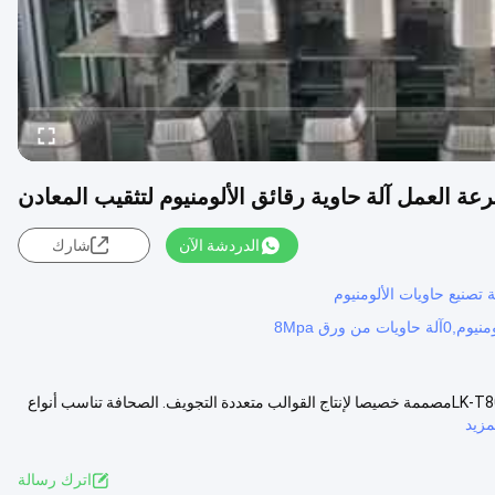
الدردشة الآن
شارك
 تصنيع حاويات الألومنيوم
4 التجاويف سرعة العمل السريعة آلة حاوية ورق الألومنيوم لضرب المعادن LK-T80مصممة خصيصا لإنتاج القوالب متعددة التجويف. الصحافة تناسب أنواع
زيد
اترك رسالة