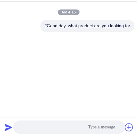
4:15 AM
Good day, what product are you looking for?
خط إنتاج حاويات الطعام المصنوعة من رقائق الألومنيوم من النوع
الأوتوماتيكي مع باب أمان عالي المستوى
خط إنتاج حاويات الأوراق
2025-02-13
66 الرؤى