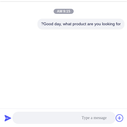
9:15 AM
Good day, what product are you looking for?
آلة تصنيع صناديق الألومنيوم ذات الناتج العالي Mitsubishi PLC
13000KG
آلة صنع صناديق من ورق الألومنيوم
2025-02-13
178 الرؤى