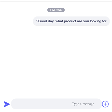
2:56 PM
Good day, what product are you looking for?
LK-T80 آلة تصنيع ورق الألومنيوم مع 80 طن من السعة الصحفية
هيكل طاولة مضغوطة صلبة وعمر الخدمة 10 سنوات
ماكينة تصنيع رقائق الالومنيوم
2026-05-07
26 الرؤى