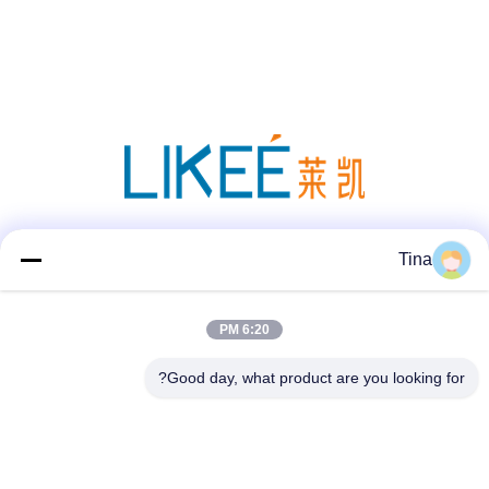
وسائل التواصل الاجتماعي
Tina
6:20 PM
اتصال سريع
Good day, what product are you looking for?
هاتف
86-021-57600070-86 18930097829
البريد الإلكتروني