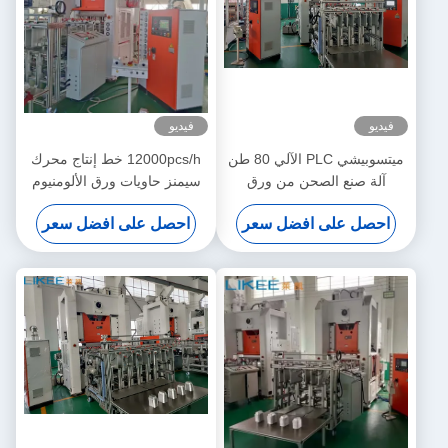
فيديو
فيديو
ميتسوبيشي PLC الآلي 80 طن
12000pcs/h خط إنتاج محرك
آلة صنع الصحن من ورق
سيمنز حاويات ورق الألومنيوم
الألومنيوم
مع إنتاجية عالية
احصل على افضل سعر
احصل على افضل سعر