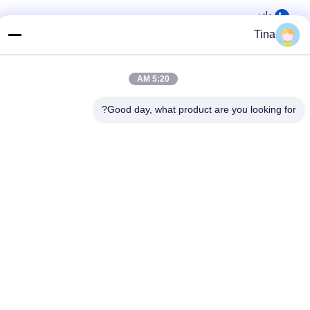
هاتف
Tina
86-021-57600070-86 18930097829
البريد الإلكتروني
5:20 AM
tina@likee.com.cn
العنوان
Good day, what product are you looking for?
رقم 780 شارع شينلين، بلدة زيلين، منطقة فينغسيان، شنغهاي،
الصين 201416
سياسة الخصوصية
|
خريطة الموقع
الصين نوعية جيدة آلة صنع حاوية رقائق الألومنيوم المورد. حقوق النشر ©
2021-2026 SHANGHAI LIKEE MACHINERY MOULD CO.,LTD .
كل الحقوق محفوظة.