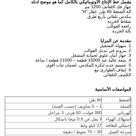
يشمل خط الإنتاج الأوتوماتيكي بالكامل كما هو موضح أدناه
جهاز فك اللفائف 1200 مم
آلة الضغط 80 طن إطار "H"
مكدس تلقائي بأربع طرق
شفاط الخردة
رافعة القوالب
بالة الخردة
مقدمة عن المزايا
1. سهولة التشغيل
2. مرونة في تبديل القوالب
3. جهاز أمان علوي لحماية المشغل
4. سعة عالية عند 15000 قطعة ~ 21000 قطعة / ساعة
5. تصميم جديد لبكرة المكدس، لضمان ثبات أقوى.
6. إيقاف الطوارئ مع
الكشف التلقائي.
المواصفات الأساسية
الضغط
80 طن
السعة
1 ~ 5 تجاويف (حسب العينة)
كهربائي
380 فولت، 50 هرتز، 3 مراحل
استهلاك الهواء
لا يقل عن 0.8 ميجا باسكال
إجمالي الطاقة
27 كيلو واط
سرعة العمل
30 ~ 75 شوط / دقيقة