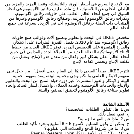
مع الارتفاع السريع في أسعار الورق والبلاستيك، وتنفيذ المزيد والمزيد من
البلدان للتخلي عن البلاستيك، فإن مادة تغليف رقائق الألومنيوم هي اتجاه
السوق في جميع أنحاء العالم. الطلب على حاويات رقائق الألومنيوم،
وبكرات رقائق الألومنيوم المنزلية، وصفائح رقائق الألومنيوم وغيرها من
المنتجات ذات الصلة برقائق الألومنيوم آخذ في الازدياد بسرعة في جميع
أنحاء العالم.
تتخصص LIKEE في البحث والتطوير وتصنيع آلات وقوالب صنع حاويات
رقائق الألومنيوم منذ عام 2010. بفضل القدرة المتزايدة على الابتكار،
والقدرة المتميزة على التخصيص المرن، توفر LIKEE العديد من خطط
الإنتاج الأوتوماتيكية الفعالة للعديد من العملاء الجدد والقدامى في جميع
أنحاء العالم. تقلل بشكل كبير وفعال من معدل هدر الإنتاج، وتقلل من
تكلفة الإنتاج وتحسن كفاءة الإنتاج
تلتزم LIKEE بمبدأ “السعي دائمًا إلى القيام بعمل أفضل” . من خلال تبني
مفهوم الابتكار العلمي والتكنولوجي وحماية البيئة، يمتد مفهوم "حماية
البيئة والابتكار والفوز المشترك" عبر دورة حياة المنتج من البحث والتطوير
والإنتاج والخدمات اللوجستية وخدمة العملاء، والامتثال للتيار السائد واتجاه
تطوير صناعة رقائق الألومنيوم لتحقيق المجتمع والبيئة.
الأسئلة الشائعة
س 1: هل تقبلون الطلبات المخصصة؟
ج: نعم، نفعل ذلك.
س 2: ماذا عن المهلة الزمنية؟
ج: يمكن أن يكون التسليم الأسرع 5 ~ 6 أسابيع بمجرد تأكيد الطلب.
س 3: ما هي شروط الدفع والعملات التي تقبلونها؟
ج: T / T، L / C في الأفق، نقدًا، Paypal، Western Union.