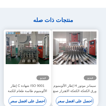
منتجات ذات صله
فيديو
فيديو
سيمانز موتور H إطار الألومنيوم
ISO 9001 شهادة C إطار
ورق الكعكة الكعكة الاهتزاز صنع
الألومنيوم طاسة طعام للكمة
آلة للغذاء
احصل على افضل سعر
احصل على افضل سعر