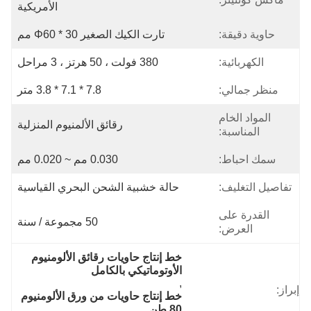
الأمريكية
حاوية دقيقة:
تارت الكيك الصغير Φ60 * 30 مم
الكهربائية:
380 فولت ، 50 هرتز ، 3 مراحل
منظر جمالي:
7.8 * 7.1 * 3.8 متر
المواد الخام
رقائق الألمنيوم المنزلية
المناسبة:
سمك احباط:
0.030 مم ~ 0.020 مم
تفاصيل التغليف:
حالة خشبية الشحن البحري القياسية
القدرة على
50 مجموعة / سنة
العرض:
خط إنتاج حاويات رقائق الألومنيوم 
الأوتوماتيكي بالكامل
, 
إبراز:
خط إنتاج حاويات من ورق الألومنيوم 
80 طن