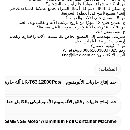
س 4: كيفية شراء المواد الخام أو زيت التشحيم؟
ج: يمكن لـ LIKEE دعم كل أعمال الشراء لجميع عملائنا، لمساعدتك في
إنشاء مصنع ناضج في الخطوة السريعة.
س 5: الضمان على الآلات والقوالب؟
ج: نضمن فترة 12 شهرًا من تاريخ تركيب الآلة والقالب وبدء العمل.
س 6: كيفية تركيب الآلة وتدريب موظفينا في مصنعنا؟
ج: نعم، نفعل ذلك.
سنرسل مهندسينا إلى المصنع الخاص بك لتثبيت الآلات واختبارها وتقديم
إرشادات تدريبية للعاملين لديك.
س 7: كيفية الاتصال؟
رقم WhatsApp 008618930097829
البريد الإلكتروني: tina@likee.com.cn
العلامات:
خط إنتاج حاويات الألومنيوم LK-T63,12000Pcs/h آلة حاوية ورق الألومنيوم,آلة حاويات الألومنيوم من ورق الألومنيوم
خط إنتاج حاويات رقائق الألومنيوم الأوتوماتيكي بالكامل,خط إنتاج حاويات من ورق الألومنيوم 
SIMENSE Motor Aluminium Foil Container Machine