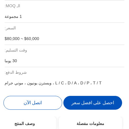
الـ MOQ:
1 مجموعة
السعر:
$60,000 ~ $80,000
وقت التسليم:
30 يوما
شروط الدفع:
L / C ، D / A ، D / P ، T / T ، ويسترن يونيون ، موني جرام
احصل على افضل سعر
اتصل الآن
معلومات مفصلة
وصف المنتج