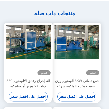
منتجات ذات صله
فيديو
فيديو
قطع تلقائي 3KW ألومنيوم ورق
آلة إخراج رقائق الألومنيوم 380
الصفيحة يخرج الماكينة سرعة
فولت 50 هرتز أوتوماتيكية
قابلة للتعديل
بالكامل
احصل على افضل سعر
احصل على افضل سعر