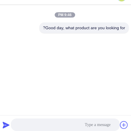
86-021-57600070-86 18930097829
9:46 PM
البريد الإلكتروني
tina@likee.com.cn
Good day, what product are you looking for?
العنوان
رقم 780 شارع شينلين، بلدة زيلين، منطقة فينغسيان، شنغهاي،
الصين 201416
سياسة الخصوصية
|
خريطة الموقع
الصين نوعية جيدة آلة صنع حاوية رقائق الألومنيوم المورد. حقوق النشر ©
2021-2026 SHANGHAI LIKEE MACHINERY MOULD CO.,LTD .
كل الحقوق محفوظة.