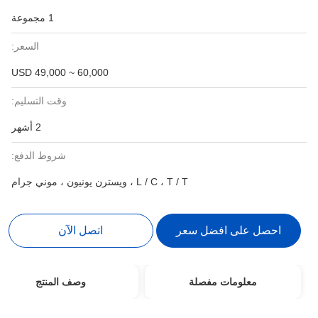
1 مجموعة
السعر:
USD 49,000 ~ 60,000
وقت التسليم:
2 أشهر
شروط الدفع:
L / C ، T / T ، ويسترن يونيون ، موني جرام
احصل على افضل سعر
اتصل الآن
معلومات مفصلة
وصف المنتج