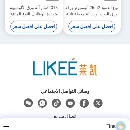
نوع العمود 25m2 ألومنيوم ورقة
0.015ملم آلة ورق الألومنيوم
ورق البوب أوت آلة محطة ثانية
متعددة الوظائف النوع المنبثق
إعادة التلف
احصل على افضل سعر
احصل على افضل سعر
وسائل التواصل الاجتماعي
اتصال سريع
Tina
هاتف