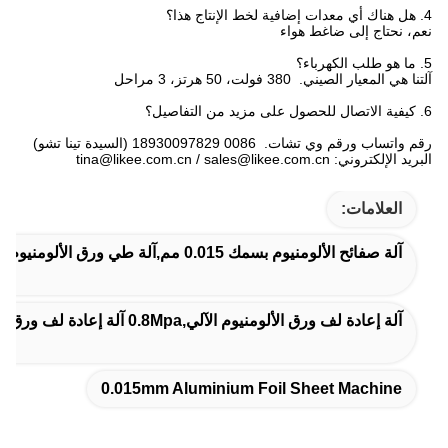
4. هل هناك أي معدات إضافية لخط الإنتاج هذا؟
نعم، نحتاج إلى ضاغط هواء
5. ما هو طلب الكهرباء؟
آلتنا هي المعيار الصيني. 380 فولت، 50 هرتز، 3 مراحل
6. كيفية الاتصال للحصول على مزيد من التفاصيل؟
رقم واتساب ورقم وي تشات. 0086 18930097829 (السيدة تينا تشو)
البريد الإلكتروني: tina@likee.com.cn / sales@likee.com.cn
العلامات:
آلة صفائح الألومنيوم بسمك 0.015 مم,آلة طي ورق الألومنيوم الصادرة,0.015 ملم آلة ورق الألومنيوم
آلة إعادة لف ورق الألومنيوم الآلي,0.8Mpa آلة إعادة لف ورق الألومنيوم,0.8Mpa آلة إعادة لف ورق الألومنيوم
0.015mm Aluminium Foil Sheet Machine