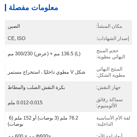
معلومات مفصلة
مكان المنشأ:
الصين
إصدار الشهادات:
CE, ISO
حجم المنتج
(L) 136.5 مم × (عرض) 300/230 مم
النهائي مطوية:
المنتج النهائي
شكل V مطوي داخليًا ، استخراج مستمر
مطوية الشكل:
جهاز النقش:
بكرة النقش الصلب والمطاط
سماكة رقائق
0.012-0.015 ملم
الألومنيوم:
لفة الأم الأساسية
76.2 ملم (3 بوصات) أو 152 ملم (6 
الداخلية:
بوصات)
أبعاد لفة الأم:
≤φ600 مم × 600 مم