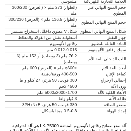
العلامة التجارية الكهربائية
ميتيبوشي
حجم المنتج النهائي غير
(الطول) 273 ملم × (العرض) 300/230
المطوي
ملم
(الطول) 136.5 ملم × (العرض) 300/230
حجم المنتج النهائي المطوي
ملم
شكل المنتج النهائي المطوي
شكل V مطوي داخليًا، استخراج مستمر
جهاز النقش
أسطوانة نقش من الفولاذ والمطاط
المادة القابلة للتطبيق
رقائق الألومنيوم
سمك رقائق الألومنيوم
0.012-0.015 ملم
76.2 ملم (3 بوصات) أو 152 ملم (6
اللب الداخلي للفة الأم
بوصات)
أبعاد اللفة الأم
≤φ600 ملم × (العرض) 600 ملم
كفاءة الإنتاج
400-500 ورقة/دقيقة
إجمالي الإخراج
380 فولت، 50 هرتز، 27 كيلو واط
وزن الآلة
4500 كجم
الأبعاد الكلية للآلة
5000x2000x1700 ملم
طاقة الآلة
3 كيلو واط
مصدر الطاقة
380 فولت، 50 هرتز، 3PH+N+E
إمداد الهواء
0.5-0.8 ميجا باسكال
آلة صنع صفائح رقائق الألومنيوم المنبثقة LK-PS300 هي آلة احترافية
لصفائح الرقائق المطوية داخليًا. تستوعب هذه الآلة مزايا الآلات المماثلة