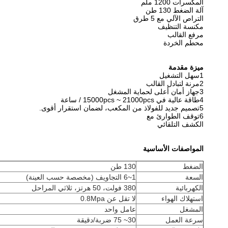
المكسرات 1200 ملم
آلة الضغط 130 طن
التراص الآلي مع 5 طرق
مكنسة التنظيف
مرفع القالب
محطم الخردة
ميزة مقدمة
1سهل التشغيل
2مرنة لتبادل القالب
3جهاز أمان أعلى لحماية المشغل
4طاقة عالية في 15000pcs ~ 21000pcs / ساعة
5تصميم جديد للفولاذ من المكعب، لضمان استقرار أقوى.
6توقف الطوارئ مع
الكشف التلقائي
المواصفات الأساسية
الضغط
130 طن
السعة
1~6 التجاويف (مخصصة حسب العينة)
الكهربائية
380 فولت، 50 هرتز، ثلاثي المراحل
استهلاك الهواء
لا تقل عن 0.8Mpa
المشغل
عامل واحد
سرعة العمل
30~ 75 ضربة/دقيقة