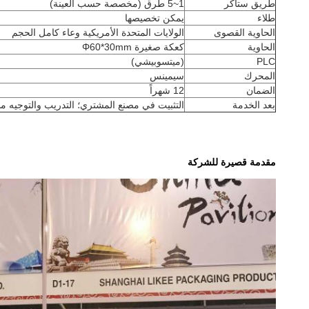
طريق ستاكر
1~5 طرق (مخصصة حسب العينة)
طلاء
يمكن تخصيصها
الحاوية القصوى
الولايات المتحدة الأمريكية وعاء كامل الحجم
الحاوية
كعكة صغيرة Φ60*30mm
PLC
(ميتسوبيشي)
المحرك
سيمينس
الضمان
12 شهراً
بعد الخدمة
التثبيت في مصنع المشتري؛ التدريب والتوجيه مجان
مقدمة قصيرة للشركة