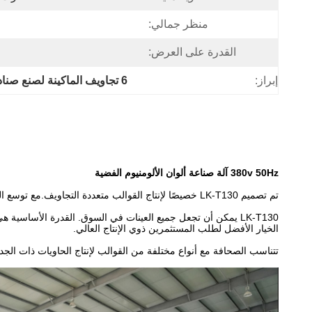
منظر جمالي:
القدرة على العرض:
إبراز:
6 تجاويف الماكينة لصنع صناديق ورق الفضة
380v 50Hz آلة صناعة ألوان الألومنيوم الفضية
تم تصميم LK-T130 خصيصًا لإنتاج القوالب متعددة التجاويف.
مع توسع الس
LK-T130 يمكن أن تجعل جميع العينات في السوق. القدرة الأساسية هي 15000pcs ~ 21000pcs / ساعة. يمكن أن تعمل الآلة 24 ساعة. هذا النوع هو
الخيار الأفضل لطلب المستثمرين ذوي الإنتاج العالي.
تتناسب الصحافة مع أنواع مختلفة من القوالب لإنتاج الحاويات ذات الجد