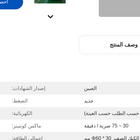
احص
وصف المنتج
الصين
إصدار الشهادات:
جديد
الضغط:
الكهربائية:
30 ~ 75 ضربة / دقيقة
ماكس كونتينر:
يك الصغير Φ60 * 30 مم
إجمالي الطاقة: