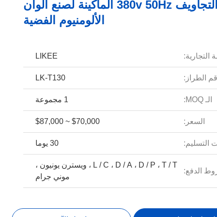
6 التجاويف 380v 50Hz الماكينة لصنع ألوان
الألومنيوم الفضية
 التجارية:
LIKEE
م الطراز:
LK-T130
الـ MOQ:
1 مجموعة
السعر:
$70,000 ~ $87,000
 التسليم:
30 يوما
L / C ، D / A ، D / P ، T / T ، ويسترن يونيون ،
ط الدفع:
موني جرام