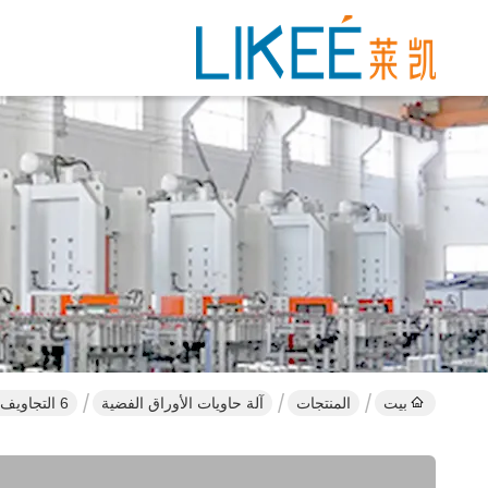
بيت
المنتجات
آلة حاويات الأوراق الفضية
6 التجاويف 380v 50Hz الماكينة لصنع ألوان الألومنيوم الفضية