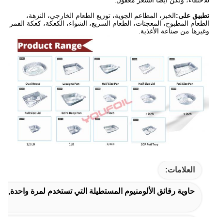
للاختفاء، ولكن أيضا السعر معقول.
تطبيق على:
الخبز، المطاعم الجوية، توزيع الطعام الخارجي، النزهة،
الطعام المطبوخ، المعجنات، الطعام السريع، الشواء، الكعكة، كعكة القمر
وغيرها من صناعة الأغذية.
العلامات:
حاوية رقائق الألومنيوم المستطيلة التي تستخدم لمرة واحدة,حاوي