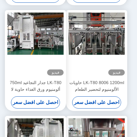
فيديو
فيديو
LK-T80 8006 1200ml حاويات
LK-T80 جدار التجاعيد 750ml
الألومنيوم لتحضير الطعام
ألومنيوم ورق الغذاء حاوية لا
مستطيلة آلة صنع الطعام
تفتقر إلى اللون صنع آلة
احصل على افضل سعر
احصل على افضل سعر
المستخدمة مرة واحدة