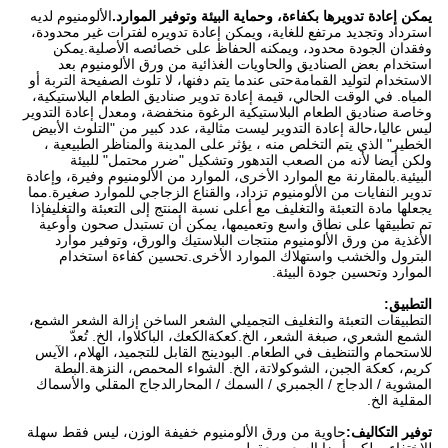
يمكن إعادة تدويرها بكفاءة، وحماية البيئة وتوفير الموارد.
الألومنيوم لديه
استرداد وتجديد مرتفع للغاية، ويمكن إعادة تدويره لفترات غير محدودة،
وفقدان الجودة محدود، ويمكنه الحفاظ على خصائصه الأصلية.يمكن
استخدام بعض الصناديق والحاويات الغذائية من ورق الألومنيوم بعد
الاستخدام لتوليد القمامةحتى عندما يتم دفنها، لا تلوث الصفيحة التربة أو
المياه. في الوقت الحالي، قيمة إعادة تدوير صناديق الطعام البلاستيكية،
وخاصة صناديق الطعام البلاستيكية الرغوة منخفضة، ومعدل إعادة التدوير
ليس عاليا،حالة إعادة التدوير ليست مثالية، عدد كبير من "التلوث الأبيض
الخطير" الذي يتم التخلص منه ، يؤثر على المدينة والمناظر الطبيعية ،
ولكن أيضا لأنه من الصعب التدهور وتشكيل "ضرر محتمل" للبيئة
البيئية.بالمقارنة مع الموارد الأخرى، الموارد من الألومنيوم وفيرة، وإعادة
تدوير النفايات من الألومنيوم تزداد، والقناع الزجاجي للموارد صغيرة.مما
يجعلها مادة التعبئة والتغليف مع أعلى نسبة المنتج إلى التعبئة والتغليفإذا
تم تطبيقها على نطاق واسع وتعميمها، يمكن أن تستبدل صحون وأوعية
الأغذية من ورق الألومنيوم منتجات البلاستيك والورق، وتوفير موارد
البترول والخشب واستهلاك الموارد الأخرى.تحسين كفاءة استخدام
الموارد وتحسين جودة البيئة.
التطبيق:
التطبيقات التعبئة والتغليف التجميلي الشعر الساخن إزالة الشعر الشمع،
الشمع الشعري، صبغة الشعر، الخ.كعكةالكعك، الباكلاوا، الخ. تُعدّ
للاستحمام والتنظيف في الطعام. البودينج القابل للتجميد، الهلام، الآيس
كريم، كعكة الجبن، الشوكولاتة، الخ. الشواء المحمص، النزهة.البطة
المشوية / الدجاج / الجمبري / السمك / المحارالدجاج المقلي والأسماك
المقلية الخ.
توفير التكاليف:
حاوية من ورق الألومنيوم خفيفة الوزن، ليس فقط سهلة