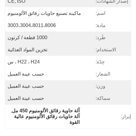
إصدار الشهادات:
CE, ISO
اسم:
ماكينة تصنيع حاويات رقائق الألومنيوم
مادة:
3003،3004،8011،8006
طَرد:
1000 قطعة / كرتون
الاستخدام:
تخزين المواد الغذائية
حِدّة:
H22 ، H24 ، س
الشعار:
حسب عينة العميل
وزن:
حسب عينة العميل
سماكة:
حسب عينة العميل
آلة حاوية رقائق الألومنيوم 450 مل
, 
إبراز:
آلة حاويات رقائق الألومنيوم عالية 
القوة