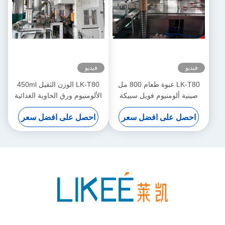
فيديو
فيديو
LK-T80 عبوة طعام 800 مل
LK-T80 الوزن الثقيل 450ml
صينية ألومنيوم فويل سبيكة
الألومنيوم ورق الحاوية الغذائية
8011 آلة صنع أطباق يمكن
العزل آلة صنع الشكل
احصل على افضل سعر
احصل على افضل سعر
التخلص منها
المستديرة