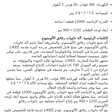
الكهرباء: 380 فولت، 50 هرتز، 3 أطوار
المساحة: 7.5 * 7 * 3.8 متر
القدرة الإنتاجية: 12000 قطعة / ساعة
أبعاد لوحة الطعام: 1220 × 900 مم
الكلمات الرئيسية: آلة حاويات رقائق الألومنيوم
آلة صنع حاويات رقائق الألومنيوم، والمعروفة أيضًا باسم آلة حاويات
رقائق الألومنيوم، هي منتج قابل للتخصيص بدرجة كبيرة تقدمه LIKEE.
بفضل خبرتنا في الصناعة والتكنولوجيا المتقدمة، نحن قادرون على توفير
حلول مصممة خصيصًا لعملائنا لتلبية احتياجاتهم الخاصة.
تشتهر علامتنا التجارية، LIKEE، بمنتجاتها عالية الجودة والموثوقة. تم
تصميم رقم الموديل LK-T80 لتلبية احتياجات الإنتاج المختلفة، بسعة
تتراوح من 1 إلى 5 تجاويف. يتم تصنيعه في شنغهاي، الصين، مما يضمن
أعلى معايير الجودة.
تعمل آلتنا على طاقة كهربائية 380 فولت، 50 هرتز، 3 أطوار، مما يجعلها
مناسبة لأنظمة إمداد الطاقة المختلفة. تبلغ مساحة الآلة 7.5 * 7 * 3.8
متر، مما يوفر مساحة واسعة للإنتاج الفعال.
تبلغ القدرة الإنتاجية لآلة صنع حاويات رقائق الألومنيوم 12000 قطعة في
الساعة، مما يجعلها فعالة للغاية للإنتاج على نطاق واسع. تسمح أبعاد لوحة
السرير 1220 × 900 مم بإنتاج أحجام مختلفة من حاويات رقائق
الألومنيوم.
مع آلة حاويات رقائق الألومنيوم، تقدم LIKEE خدمة قابلة للتخصيص لتلبية