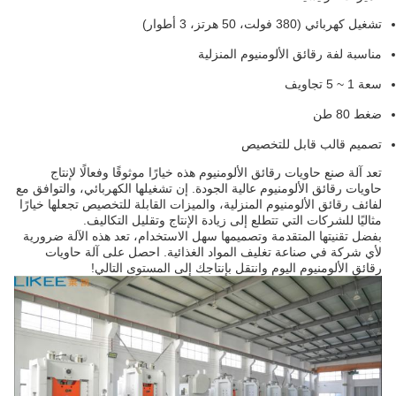
تشغيل كهربائي (380 فولت، 50 هرتز، 3 أطوار)
مناسبة لفة رقائق الألومنيوم المنزلية
سعة 1 ~ 5 تجاويف
ضغط 80 طن
تصميم قالب قابل للتخصيص
تعد آلة صنع حاويات رقائق الألومنيوم هذه خيارًا موثوقًا وفعالًا لإنتاج
حاويات رقائق الألومنيوم عالية الجودة. إن تشغيلها الكهربائي، والتوافق مع
لفائف رقائق الألومنيوم المنزلية، والميزات القابلة للتخصيص تجعلها خيارًا
مثاليًا للشركات التي تتطلع إلى زيادة الإنتاج وتقليل التكاليف.
بفضل تقنيتها المتقدمة وتصميمها سهل الاستخدام، تعد هذه الآلة ضرورية
لأي شركة في صناعة تغليف المواد الغذائية. احصل على آلة حاويات
رقائق الألومنيوم اليوم وانتقل بإنتاجك إلى المستوى التالي!