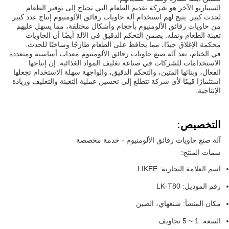
السيناريو الآخر هو شركة تقديم الطعام التي تحتاج إلى توفير الطعام
لحدث كبير. يتيح لهم استخدام آلة حاويات رقائق الألومنيوم إنتاج عدد كبير
من حاويات رقائق الألومنيوم بأحجام وأشكال مختلفة، مما يسهل عليهم
تعبئة الطعام ونقله. يضمن التحكم الدقيق في الآلة أيضًا أن الحاويات
محكمة الإغلاق جيدًا، مما يحافظ على الطعام طازجًا وساخنًا للحدث.
في الختام، تعد آلة صنع حاويات رقائق الألومنيوم معدات أساسية ومتعددة
الاستخدامات للشركات في صناعة تغليف المواد الغذائية. إن إنتاجها
الفعال، وبنائها المتين، والتحكم الدقيق، والواجهة سهلة الاستخدام تجعلها
استثمارًا قيمًا لأي شركة تتطلع إلى تحسين عملية التعبئة والتغليف وزيادة
الإنتاجية.
التخصيص:
آلة صنع حاويات رقائق الألومنيوم - خدمة مخصصة
سمات المنتج:
اسم العلامة التجارية: LIKEE
رقم الموديل: LK-T80
مكان المنشأ: شنغهاي، الصين
السعة: 1 ~ 5 تجاويف