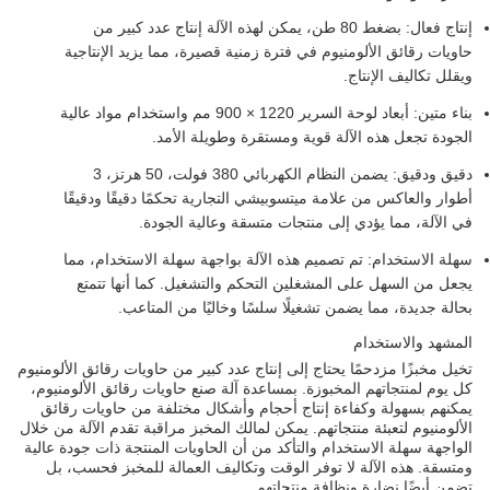
إنتاج فعال: بضغط 80 طن، يمكن لهذه الآلة إنتاج عدد كبير من
حاويات رقائق الألومنيوم في فترة زمنية قصيرة، مما يزيد الإنتاجية
ويقلل تكاليف الإنتاج.
بناء متين: أبعاد لوحة السرير 1220 × 900 مم واستخدام مواد عالية
الجودة تجعل هذه الآلة قوية ومستقرة وطويلة الأمد.
دقيق ودقيق: يضمن النظام الكهربائي 380 فولت، 50 هرتز، 3
أطوار والعاكس من علامة ميتسوبيشي التجارية تحكمًا دقيقًا ودقيقًا
في الآلة، مما يؤدي إلى منتجات متسقة وعالية الجودة.
سهلة الاستخدام: تم تصميم هذه الآلة بواجهة سهلة الاستخدام، مما
يجعل من السهل على المشغلين التحكم والتشغيل. كما أنها تتمتع
بحالة جديدة، مما يضمن تشغيلًا سلسًا وخاليًا من المتاعب.
المشهد والاستخدام
تخيل مخبزًا مزدحمًا يحتاج إلى إنتاج عدد كبير من حاويات رقائق الألومنيوم
كل يوم لمنتجاتهم المخبوزة. بمساعدة آلة صنع حاويات رقائق الألومنيوم،
يمكنهم بسهولة وكفاءة إنتاج أحجام وأشكال مختلفة من حاويات رقائق
الألومنيوم لتعبئة منتجاتهم. يمكن لمالك المخبز مراقبة تقدم الآلة من خلال
الواجهة سهلة الاستخدام والتأكد من أن الحاويات المنتجة ذات جودة عالية
ومتسقة. هذه الآلة لا توفر الوقت وتكاليف العمالة للمخبز فحسب، بل
تضمن أيضًا نضارة ونظافة منتجاتهم.