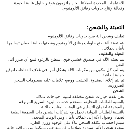
الاحتياجات المحددة لعملائنا. نحن ملتزمون بتوفير حلول عالية الجودة
وفعالة لإنتاج حاويات رقائق الألومنيوم.
التعبئة والشحن:
تغليف وشحن آلة صنع حاويات رقائق الألومنيوم
يتم تعبئة آلة صنع حاويات رقائق الألومنيوم وشحنها بعناية لضمان تسليمها
بأمان لعملائنا.
التعبئة والتغليف
يتم تعبئة الآلة في صندوق خشبي قوي، مبطن بالرغوة لمنع أي ضرر أثناء
النقل.
يتم لف كل مكون من مكونات الآلة بشكل آمن في غلاف الفقاعات لتوفير
حماية إضافية.
ثم يتم إغلاق الصندوق الخشبي ووضع علامات عليه بمعلومات الشحن
الضرورية.
الشحن
نحن نقدم خيارات شحن مختلفة لتلبية احتياجات عملائنا.
بالنسبة للطلبات المحلية، نستخدم خدمات البريد السريع الموثوقة
والموثوقة لضمان التسليم في الوقت المناسب للآلة.
بالنسبة للطلبات الدولية، نعمل مع شركات الشحن ذات السمعة الطيبة
لضمان وصول الآلة إلى عملائنا بأمان وفي الوقت المحدد.
سيتم احتساب تكلفة الشحن بناءً على الوجهة ووزن الطرد.
بمجرد شحن الآلة، سنزود عملائنا برقم تتبع حتى يتمكنوا من مراقبة حالة