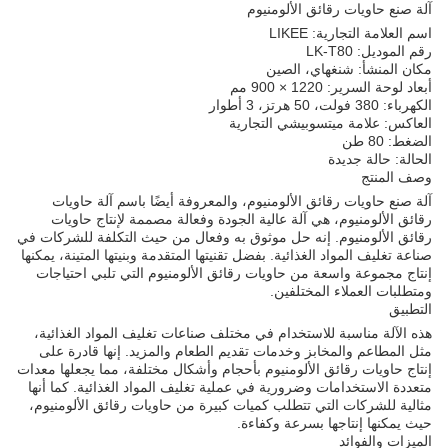
آلة صنع حاويات رقائق الألومنيوم
اسم العلامة التجارية: LIKEE
رقم الموديل: LK-T80
مكان المنشأ: شنغهاي، الصين
أبعاد لوحة السرير: 1220 × 900 مم
الكهرباء: 380 فولت، 50 هرتز، 3 أطوار
العاكس: علامة ميتسوبيشي التجارية
الضغط: 80 طن
الحالة: حالة جديدة
وصف المنتج
آلة صنع حاويات رقائق الألومنيوم، والمعروفة أيضًا باسم آلة حاويات
رقائق الألومنيوم، هي آلة عالية الجودة وفعالة مصممة لإنتاج حاويات
رقائق الألومنيوم. إنه حل موثوق به وفعال من حيث التكلفة للشركات في
صناعة تغليف المواد الغذائية. بفضل تقنيتها المتقدمة وبنيتها المتينة، يمكنها
إنتاج مجموعة واسعة من حاويات رقائق الألومنيوم التي تلبي احتياجات
ومتطلبات العملاء المختلفين.
التطبيق
هذه الآلة مناسبة للاستخدام في مختلف صناعات تغليف المواد الغذائية،
مثل المطاعم والمخابز وخدمات تقديم الطعام والمزيد. إنها قادرة على
إنتاج حاويات رقائق الألومنيوم بأحجام وأشكال مختلفة، مما يجعلها معدات
متعددة الاستخدامات وضرورية في عملية تغليف المواد الغذائية. كما أنها
مثالية للشركات التي تتطلب كميات كبيرة من حاويات رقائق الألومنيوم،
حيث يمكنها إنتاجها بسرعة وكفاءة.
الميزات والفوائد