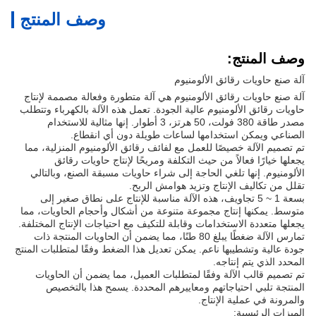
وصف المنتج
وصف المنتج:
آلة صنع حاويات رقائق الألومنيوم
آلة صنع حاويات رقائق الألومنيوم هي آلة متطورة وفعالة مصممة لإنتاج
حاويات رقائق الألومنيوم عالية الجودة. تعمل هذه الآلة بالكهرباء وتتطلب
مصدر طاقة 380 فولت، 50 هرتز، 3 أطوار. إنها مثالية للاستخدام
الصناعي ويمكن استخدامها لساعات طويلة دون أي انقطاع.
تم تصميم الآلة خصيصًا للعمل مع لفائف رقائق الألومنيوم المنزلية، مما
يجعلها خيارًا فعالاً من حيث التكلفة ومريحًا لإنتاج حاويات رقائق
الألومنيوم. إنها تلغي الحاجة إلى شراء حاويات مسبقة الصنع، وبالتالي
تقلل من تكاليف الإنتاج وتزيد هوامش الربح.
بسعة 1 ~ 5 تجاويف، هذه الآلة مناسبة للإنتاج على نطاق صغير إلى
متوسط. يمكنها إنتاج مجموعة متنوعة من أشكال وأحجام الحاويات، مما
يجعلها متعددة الاستخدامات وقابلة للتكيف مع احتياجات الإنتاج المختلفة.
تمارس الآلة ضغطًا يبلغ 80 طنًا، مما يضمن أن الحاويات المنتجة ذات
جودة عالية وتشطيبها ناعم. يمكن تعديل هذا الضغط وفقًا لمتطلبات المنتج
المحدد الذي يتم إنتاجه.
تم تصميم قالب الآلة وفقًا لمتطلبات العميل، مما يضمن أن الحاويات
المنتجة تلبي احتياجاتهم ومعاييرهم المحددة. يسمح هذا بالتخصيص
والمرونة في عملية الإنتاج.
الميزات الرئيسية: