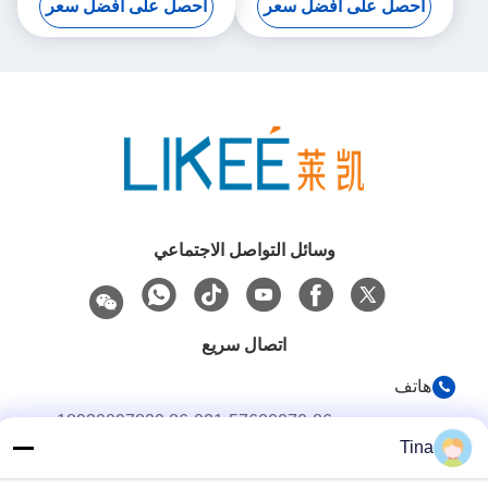
احصل على افضل سعر
احصل على افضل سعر
هيدروليكي بإطار C
وسائل التواصل الاجتماعي
اتصال سريع
هاتف
86-021-57600070-86 18930097829
Tina
البريد الإلكتروني