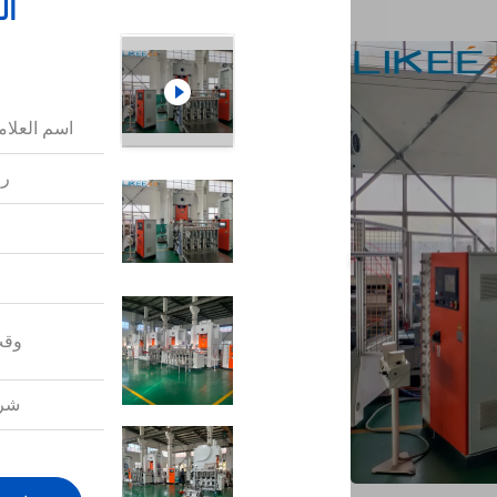
آل
اسم العلامة
رق
وقت
شرو