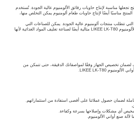
ومنيوم لهذا المنتج تجعلها مناسبة لإنتاج حاويات رقائق الألومنيوم عالية الجودة. تُستخدم
لمنتج مناسبًا أيضًا لإنتاج حاويات طعام ألومنيوم يمكن التخلص منها،
المتوسطة الحجم التي تتطلب منتجات ألومنيوم عالية الجودة. يمكن للصناعات التي
تتطلب أواني وأطباق وأدوات منزلية أخرى من الألومنيوم مثل الفنادق والمطاعم وشركات تقديم الطعام الاستفادة من هذا المنتج. تعتبر آلة صنع أواني الألومنيوم LIKEE LK-T80 مثالية أيضًا لصناعة تغليف المواد الغذائية لأنها
 احتياجاتك الخاصة. سيعمل فريق الخبراء لدينا معك لضمان تخصيص الجهاز وفقًا لمواصفاتك الدقيقة، حتى تتمكن من
وم LIKEE LK-T80.
الشاملة لضمان حصول عملائنا على أقصى استفادة من استثماراتهم.
.
 تشخيص أي مشكلات وإصلاحها بسرعة وكفاءة.
آلة صنع أواني الألومنيوم.