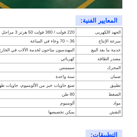
المعايير الفنية:
الجهد االكهربى
220 فولت / 380 فولت 50 هرتز 3 مراحل
سرعة الإنتاج
36 ~ 70 وعاء في الساعة
خدمة ما بعد البيع
المهندسون متاحون لخدمة الآلات في الخارج
مصدر الطاقة
كهربائي
المحرك
سيمينس
ضمان
سنة واحدة
تطبيق
صنع حاويات خبز من الألومنيوم، حاويات طه
الضغط
80 طن
مواد
ألومنيوم
النقش
يمكن تخصيصها
التطبيقات: