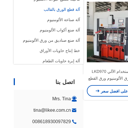
آلة قطع الورق بالقالب
آلة صناعة الألومنيوم
آلة صنع أكواب الألومنيوم
آلة صنع صناديق من ورق الألومنيوم
خط إنتاج حاويات الأوراق
آلة إبرة حاويات الطعام
آلة طي الأفلام البلاستيكية
سهلة الاستخدام الآلي LKD970
ق الألومنيوم ورق القطع
اتصل بنا
آلة إعادة لف الفيلم
على افضل سعر
Mrs. Tina
tina@likee.com.cn
008618930097829