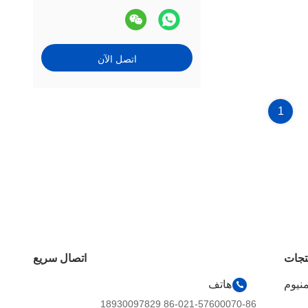
اتصل الآن
1
تجات
اتصال سريع
منيوم
هاتف
86-021-57600070-86 18930097829