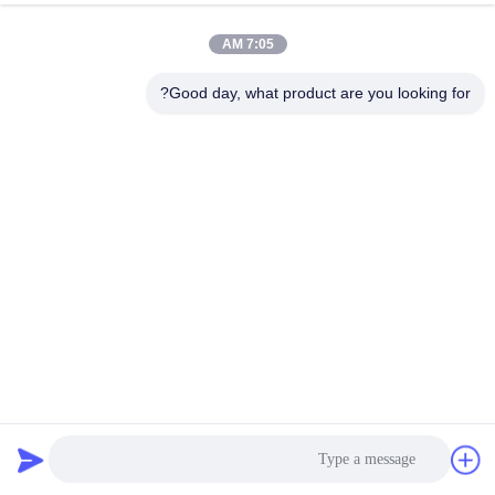
7:05 AM
Good day, what product are you looking for?
آلة صناعة حاويات التعبئة الغذائية من ورق الألومنيوم ذات القدرة
العالية للمواد 8006
آلة حاويات الغذاء من الألومنيوم
2024-12-17
181 الرؤى