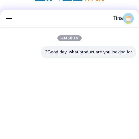
وسائل التواصل الاجتماعي
Tina
10:14 AM
اتصال سريع
Good day, what product are you looking for?
هاتف
86-021-57600070-86 18930097829
البريد الإلكتروني
tina@likee.com.cn
العنوان
رقم 780 شارع شينلين، بلدة زيلين، منطقة فينغسيان، شنغهاي،
الصين 201416
سياسة الخصوصية
|
خريطة الموقع