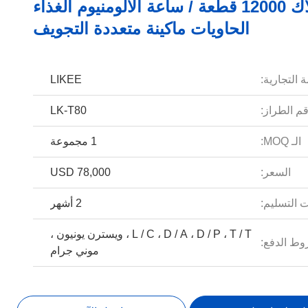
4 أسلاك 12000 قطعة / ساعة الألومنيوم الغذاء
الحاويات ماكينة متعددة التجويف
 التجارية:
LIKEE
م الطراز:
LK-T80
الـ MOQ:
1 مجموعة
السعر:
USD 78,000
 التسليم:
2 أشهر
L / C ، D / A ، D / P ، T / T ، ويسترن يونيون ،
ط الدفع:
موني جرام