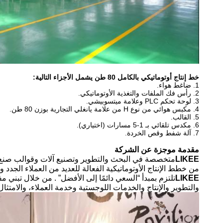
خط إنتاج أوتوماتيكي بالكامل 80 طن يشمل الأجزاء التالية:
1. ضاغط هواء.
2. رأس فك الملفات والتغذية الأوتوماتيكي.
3. لوحة تحكم PLC وعلامة ميتسوبيشي.
4. مكبس هوائي من نوع H من علامة يانغلي التجارية بوزن 80 طن.
5. القالب.
6. مكدس تلقائي بـ 1-5 مسارات (اختياري).
7. آلة شفط وقص الخردة.
مقدمة موجزة عن الشركة
LIKEE
من خطط الإنتاج الأوتوماتيكية الفعالة للعديد من العملاء الجدد 
LIKEE
تلتزم بمبدأ “السعي دائمًا إلى الأفضل” . من خلال تبني م
والتطوير والإنتاج والخدمات اللوجستية وخدمة العملاء، والامتثال 