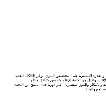
متخصصة في البحث والتطوير وتصنيع آلات وقوالب صنع حاويات رقائق الألومنيوم منذ عام 2010. مع زيادة القدرة على الابتكار، والقدرة المتميزة على التخصيص المرن، توفر LIKEE العديد
تاج، وتقلل من تكلفة الإنتاج وتحسن كفاءة الإنتاج.
يئة والابتكار والفوز المشترك" عبر دورة حياة المنتج من البحث
مجتمع والبيئة.