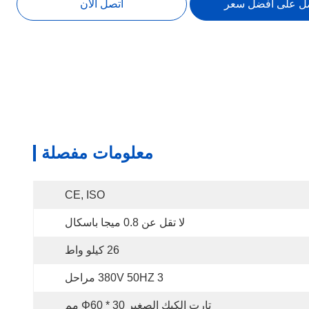
ل على افضل سعر
اتصل الآن
معلومات مفصلة
CE, ISO
لا تقل عن 0.8 ميجا باسكال
26 كيلو واط
380V 50HZ 3 مراحل
تارت الكيك الصغير Φ60 * 30 مم