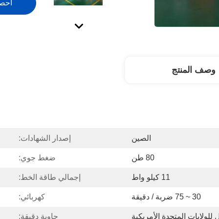
احص
وصف المنتج
الصين
إصدار الشهادات:
80 طن
ضغط جوي:
11 كيلو واط
إجمالي طاقة الخط:
30 ~ 75 ضربة / دقيقة
كهربائي:
 للولايات المتحدة الأمريكية
حاوية دقيقة: