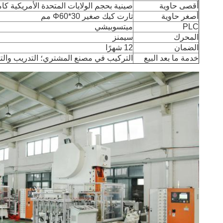
أقصى حاوية
صينية بحجم الولايات المتحدة الأمريكية كام
أصغر حاوية
تارت كيك صغير Φ60*30 مم
PLC
ميتسوبيشي
المحرك
سيمنز
الضمان
12 شهرًا
خدمة ما بعد البيع
التركيب في مصنع المشتري؛ التدريب والتوجي