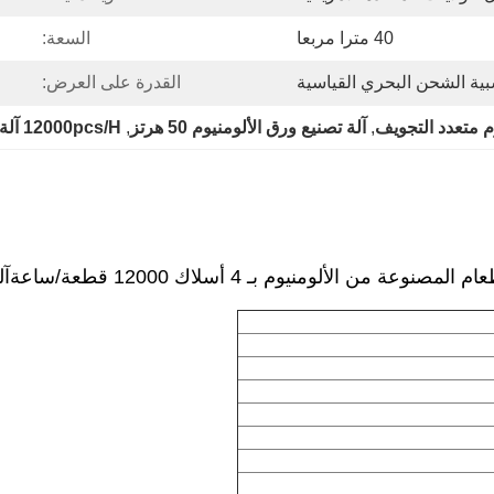
40 مترا مربعا
السعة:
ية الشحن البحري القياسية
القدرة على العرض:
م متعدد التجويف
, 
آلة تصنيع ورق الألومنيوم 50 هرتز
, 
12000pcs/H آلة صنع حاويات من ورق الألومنيوم
وعة من الألومنيوم بـ 4 أسلاك 12000 قطعة/ساعة
آل