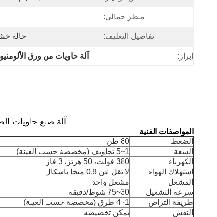
منظر جمالي:
تفاصيل التغليف:
حالة خشب
إبراز:
آلة حاويات من ورق الألومنيو
آلة صنع حاويات الطعام المصن
المواصفات الفنية
الضغط
80 طن
السعة
1~5 تجاويف (مخصصة حسب العينة)
الكهرباء
380 فولت، 50 هرتز، 3 فاز
استهلاك الهواء
لا يقل عن 0.8 ميجا باسكال
المشغل
مشغل واحد
سرعة التشغيل
30~75 شوط/دقيقة
طريقة التراص
1~4 طرق (مخصصة حسب العينة)
النقش
يمكن تخصيصه