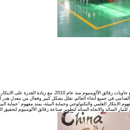
والقدامى في جميع أنحاء العالم. تقلل بشكل كبير وفعال من معدل هدر الإن
فهوم الابتكار العلمي والتكنولوجي وحماية البيئة، يمتد مفهوم "حماية الب
للتيار السائد والاتجاه السائد لتطوير صناعة رقائق الألومنيوم لتحقيق ال