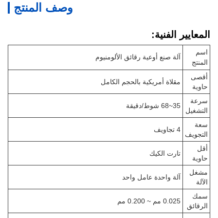
وصف المنتج
المعايير الفنية:
اسم
آلة صنع أوعية رقائق الألومنيوم
المنتج
أقصى
مقلاة أمريكية بالحجم الكامل
حاوية
سرعة
35~68 شوط/دقيقة
التشغيل
سعة
4 تجاويف
التجويف
أقل
تارت الكيك
حاوية
مشغل
آلة واحدة عامل واحد
الآلة
سمك
0.025 مم ~ 0.200 مم
الرقائق