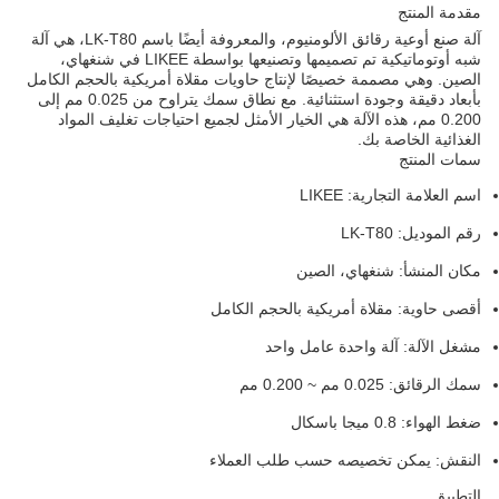
مقدمة المنتج
آلة صنع أوعية رقائق الألومنيوم، والمعروفة أيضًا باسم LK-T80، هي آلة
شبه أوتوماتيكية تم تصميمها وتصنيعها بواسطة LIKEE في شنغهاي،
الصين. وهي مصممة خصيصًا لإنتاج حاويات مقلاة أمريكية بالحجم الكامل
بأبعاد دقيقة وجودة استثنائية. مع نطاق سمك يتراوح من 0.025 مم إلى
0.200 مم، هذه الآلة هي الخيار الأمثل لجميع احتياجات تغليف المواد
الغذائية الخاصة بك.
سمات المنتج
اسم العلامة التجارية: LIKEE
رقم الموديل: LK-T80
مكان المنشأ: شنغهاي، الصين
أقصى حاوية: مقلاة أمريكية بالحجم الكامل
مشغل الآلة: آلة واحدة عامل واحد
سمك الرقائق: 0.025 مم ~ 0.200 مم
ضغط الهواء: 0.8 ميجا باسكال
النقش: يمكن تخصيصه حسب طلب العملاء
التطبيق