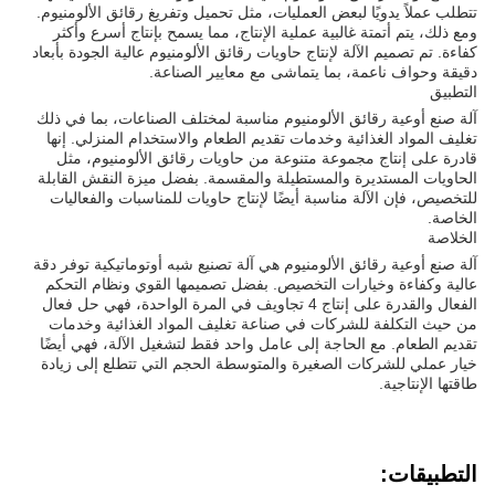
تتطلب عملاً يدويًا لبعض العمليات، مثل تحميل وتفريغ رقائق الألومنيوم.
ومع ذلك، يتم أتمتة غالبية عملية الإنتاج، مما يسمح بإنتاج أسرع وأكثر
كفاءة. تم تصميم الآلة لإنتاج حاويات رقائق الألومنيوم عالية الجودة بأبعاد
دقيقة وحواف ناعمة، بما يتماشى مع معايير الصناعة.
التطبيق
آلة صنع أوعية رقائق الألومنيوم مناسبة لمختلف الصناعات، بما في ذلك
تغليف المواد الغذائية وخدمات تقديم الطعام والاستخدام المنزلي. إنها
قادرة على إنتاج مجموعة متنوعة من حاويات رقائق الألومنيوم، مثل
الحاويات المستديرة والمستطيلة والمقسمة. بفضل ميزة النقش القابلة
للتخصيص، فإن الآلة مناسبة أيضًا لإنتاج حاويات للمناسبات والفعاليات
الخاصة.
الخلاصة
آلة صنع أوعية رقائق الألومنيوم هي آلة تصنيع شبه أوتوماتيكية توفر دقة
عالية وكفاءة وخيارات التخصيص. بفضل تصميمها القوي ونظام التحكم
الفعال والقدرة على إنتاج 4 تجاويف في المرة الواحدة، فهي حل فعال
من حيث التكلفة للشركات في صناعة تغليف المواد الغذائية وخدمات
تقديم الطعام. مع الحاجة إلى عامل واحد فقط لتشغيل الآلة، فهي أيضًا
خيار عملي للشركات الصغيرة والمتوسطة الحجم التي تتطلع إلى زيادة
طاقتها الإنتاجية.
التطبيقات: