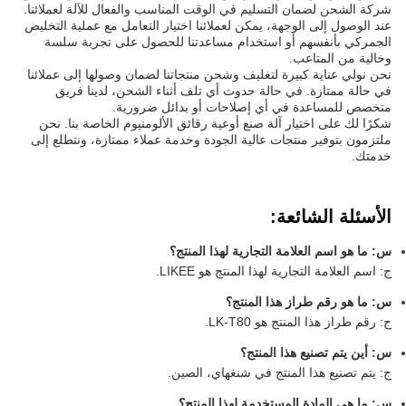
شركة الشحن لضمان التسليم في الوقت المناسب والفعال للآلة لعملائنا.
عند الوصول إلى الوجهة، يمكن لعملائنا اختيار التعامل مع عملية التخليص
الجمركي بأنفسهم أو استخدام مساعدتنا للحصول على تجربة سلسة
وخالية من المتاعب.
نحن نولي عناية كبيرة لتغليف وشحن منتجاتنا لضمان وصولها إلى عملائنا
في حالة ممتازة. في حالة حدوث أي تلف أثناء الشحن، لدينا فريق
متخصص للمساعدة في أي إصلاحات أو بدائل ضرورية.
شكرًا لك على اختيار آلة صنع أوعية رقائق الألومنيوم الخاصة بنا. نحن
ملتزمون بتوفير منتجات عالية الجودة وخدمة عملاء ممتازة، ونتطلع إلى
خدمتك.
الأسئلة الشائعة:
س: ما هو اسم العلامة التجارية لهذا المنتج؟
ج: اسم العلامة التجارية لهذا المنتج هو LIKEE.
س: ما هو رقم طراز هذا المنتج؟
ج: رقم طراز هذا المنتج هو LK-T80.
س: أين يتم تصنيع هذا المنتج؟
ج: يتم تصنيع هذا المنتج في شنغهاي، الصين.
س: ما هي المادة المستخدمة لهذا المنتج؟