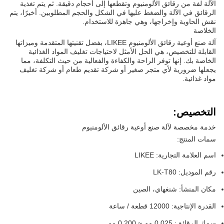
الآلة لفة من رقائق الألومنيوم وتقطعها إلى أحجام دقيقة. ثم يتم تغذية
الرقائق في الآلة والضغط عليها في الشكل والحجم المطلوبين. أخيرًا، يتم
نقش الحاوية وإخراجها، وهي جاهزة للاستخدام.
الخلاصة
آلة صنع أوعية رقائق الألومنيوم LIKEE، بفضل تقنيتها المتقدمة وميزاتها
القابلة للتخصيص، هي الحل الأمثل لاحتياجات تغليف المواد الغذائية
الخاصة بك. إنها توفر الراحة والكفاءة والفعالية من حيث التكلفة، مما
يجعلها ضرورية لأي متجر صغير أو شركة تقديم طعام أو شركة تغليف
مواد غذائية.
التخصيص:
خدمة مخصصة لآلة صنع أوعية رقائق الألومنيوم
سمات المنتج:
اسم العلامة التجارية: LIKEE
رقم الموديل: LK-T80
مكان المنشأ: شنغهاي، الصين
القدرة الإنتاجية: 12000 قطعة / ساعة
سمك الرقائق: 0.025 مم ~ 0.200 مم