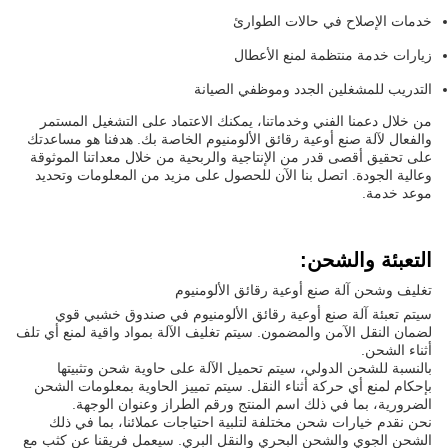
خدمات الإصلاح في حالات الطوارئ
زيارات خدمة منتظمة لمنع الأعطال
التدريب للمشغلين الجدد وموظفي الصيانة
من خلال دعمنا الفني وخدماتنا، يمكنك الاعتماد على التشغيل المستمر
والفعال لآلة صنع أوعية رقائق الألومنيوم الخاصة بك. هدفنا هو مساعدتك
على تحقيق أقصى قدر من الإنتاجية والربحية من خلال معداتنا الموثوقة
وعالية الجودة. اتصل بنا الآن للحصول على مزيد من المعلومات وتحديد
موعد خدمة.
التعبئة والشحن:
تغليف وشحن آلة صنع أوعية رقائق الألومنيوم
سيتم تعبئة آلة صنع أوعية رقائق الألومنيوم في صندوق خشبي قوي
لضمان النقل الآمن والمضمون. سيتم تغليف الآلة بمواد واقية لمنع أي تلف
أثناء الشحن.
بالنسبة للشحن الدولي، سيتم تحميل الآلة على حاوية شحن وتثبيتها
بإحكام لمنع أي حركة أثناء النقل. سيتم تمييز الحاوية بمعلومات الشحن
الضرورية، بما في ذلك اسم المنتج ورقم الطراز وعنوان الوجهة.
نحن نقدم خيارات شحن مختلفة لتلبية احتياجات عملائنا، بما في ذلك
الشحن الجوي والشحن البحري والنقل البري. سيعمل فريقنا عن كثب مع