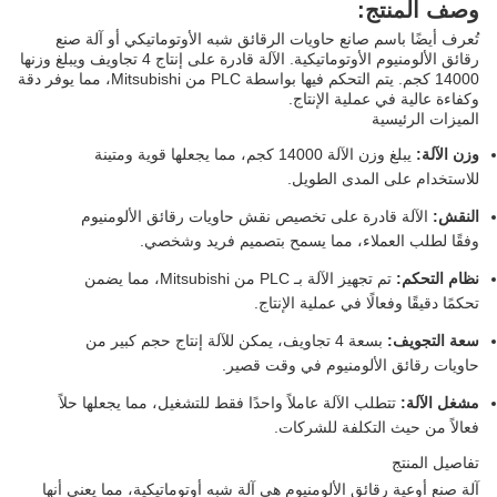
وصف المنتج:
تُعرف أيضًا باسم صانع حاويات الرقائق شبه الأوتوماتيكي أو آلة صنع
رقائق الألومنيوم الأوتوماتيكية. الآلة قادرة على إنتاج 4 تجاويف ويبلغ وزنها
14000 كجم. يتم التحكم فيها بواسطة PLC من Mitsubishi، مما يوفر دقة
وكفاءة عالية في عملية الإنتاج.
الميزات الرئيسية
وزن الآلة:
يبلغ وزن الآلة 14000 كجم، مما يجعلها قوية ومتينة
للاستخدام على المدى الطويل.
النقش:
الآلة قادرة على تخصيص نقش حاويات رقائق الألومنيوم
وفقًا لطلب العملاء، مما يسمح بتصميم فريد وشخصي.
نظام التحكم:
تم تجهيز الآلة بـ PLC من Mitsubishi، مما يضمن
تحكمًا دقيقًا وفعالًا في عملية الإنتاج.
سعة التجويف:
بسعة 4 تجاويف، يمكن للآلة إنتاج حجم كبير من
حاويات رقائق الألومنيوم في وقت قصير.
مشغل الآلة:
تتطلب الآلة عاملاً واحدًا فقط للتشغيل، مما يجعلها حلاً
فعالاً من حيث التكلفة للشركات.
تفاصيل المنتج
آلة صنع أوعية رقائق الألومنيوم هي آلة شبه أوتوماتيكية، مما يعني أنها