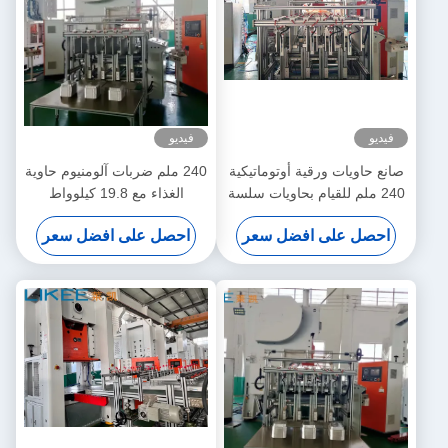
فيديو
فيديو
صانع حاويات ورقية أوتوماتيكية
240 ملم ضربات آلومنيوم حاوية
240 ملم للقيام بحاويات سلسة
الغذاء مع 19.8 كيلوواط
ودقيقة
استهلاك الطاقة و 9000 قطعة /
احصل على افضل سعر
احصل على افضل سعر
ساعة القدرة الإنتاجية