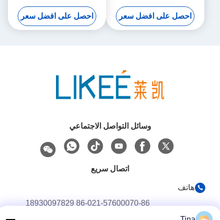
T80 4 تجاويف
جسم أبيض وبرتقالي
احصل على افضل سعر
احصل على افضل سعر
وسائل التواصل الاجتماعي
اتصال سريع
هاتف
86-021-57600070-86 18930097829
Tina