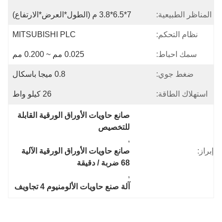
المناظر الطبيعية:
7*6.5*3.8 م (الطول*العرض*الارتفاع)
نظام التحكم:
MITSUBISHI PLC
سمك احباط:
0.025 مم ~ 0.200 مم
ضغط جوي:
0.8 ميجا باسكال
استهلاك الطاقة:
26 كيلو واط
صانع حاويات الأوراق الورقية القابلة 
للتخصيص
, 
إبراز:
صانع حاويات الأوراق الورقية الآلية 
68 ضربة / دقيقة
, 
آلة صنع حاويات الألومنيوم 4 تجاويف