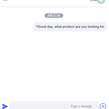
البريد الإلكتروني
tina@likee.com.cn
11:00 AM
العنوان
رقم 780 شارع شينلين، بلدة زيلين، منطقة فينغسيان، شنغهاي،
Good day, what product are you looking for?
الصين 201416
سياسة الخصوصية
|
خريطة الموقع
الصين نوعية جيدة آلة صنع حاوية رقائق الألومنيوم المورد. حقوق النشر ©
2021-2026 SHANGHAI LIKEE MACHINERY MOULD CO.,LTD .
كل الحقوق محفوظة.