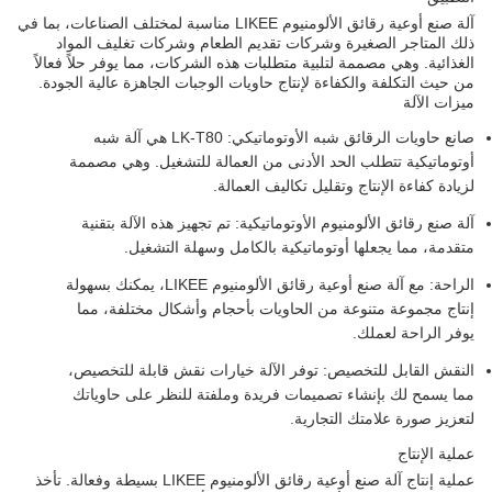
آلة صنع أوعية رقائق الألومنيوم LIKEE مناسبة لمختلف الصناعات، بما في
ذلك المتاجر الصغيرة وشركات تقديم الطعام وشركات تغليف المواد
الغذائية. وهي مصممة لتلبية متطلبات هذه الشركات، مما يوفر حلاً فعالاً
من حيث التكلفة والكفاءة لإنتاج حاويات الوجبات الجاهزة عالية الجودة.
ميزات الآلة
صانع حاويات الرقائق شبه الأوتوماتيكي: LK-T80 هي آلة شبه
أوتوماتيكية تتطلب الحد الأدنى من العمالة للتشغيل. وهي مصممة
لزيادة كفاءة الإنتاج وتقليل تكاليف العمالة.
آلة صنع رقائق الألومنيوم الأوتوماتيكية: تم تجهيز هذه الآلة بتقنية
متقدمة، مما يجعلها أوتوماتيكية بالكامل وسهلة التشغيل.
الراحة: مع آلة صنع أوعية رقائق الألومنيوم LIKEE، يمكنك بسهولة
إنتاج مجموعة متنوعة من الحاويات بأحجام وأشكال مختلفة، مما
يوفر الراحة لعملك.
النقش القابل للتخصيص: توفر الآلة خيارات نقش قابلة للتخصيص،
مما يسمح لك بإنشاء تصميمات فريدة وملفتة للنظر على حاوياتك
لتعزيز صورة علامتك التجارية.
عملية الإنتاج
عملية إنتاج آلة صنع أوعية رقائق الألومنيوم LIKEE بسيطة وفعالة. تأخذ