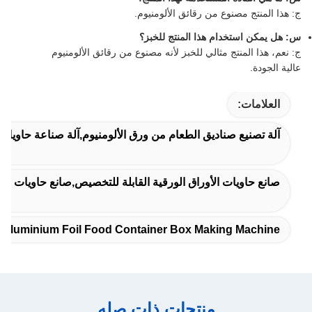
ج: هذا المنتج مصنوع من رقائق الألومنيوم.
س: هل يمكن استخدام هذا المنتج للخبز؟
ج: نعم، هذا المنتج مثالي للخبز لأنه مصنوع من رقائق الألومنيوم
عالية الجودة.
العلامات:
آلة تصنيع صناديق الطعام من ورق الألومنيوم,آلة صناعة حاويات من ورق الألومنيوم نصف تلقائية 80 طن
صانع حاويات الأوراق الورقية القابلة للتخصيص,صانع حاويات الأوراق الورقية الآلية 68 ضربة / دقيقة,آلة صنع
Aluminium Foil Food Container Box Making Machine
منتجات ذات صله