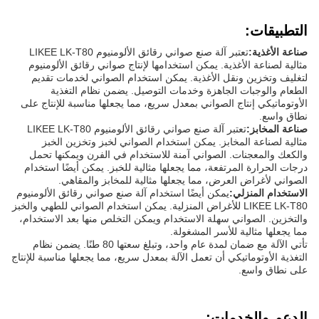
التطبيقات:
صناعة الأغذية:
تعتبر آلة صنع صواني رقائق الألومنيوم LIKEE LK-T80
مثالية لصناعة الأغذية. يمكن استخدامها لإنتاج صواني رقائق الألومنيوم
لتغليف وتخزين ونقل الأغذية. يمكن استخدام الصواني لخدمات تقديم
الطعام والوجبات الجاهزة وخدمات التوصيل. يضمن نظام التغذية
الأوتوماتيكي إنتاج الصواني بمعدل سريع، مما يجعلها مناسبة للإنتاج على
نطاق واسع.
صناعة المخابز:
تعتبر آلة صنع صواني رقائق الألومنيوم LIKEE LK-T80
مثالية لصناعة المخابز. يمكن استخدام الصواني لخبز وتخزين الخبز
والكعك والمعجنات. الصواني آمنة للاستخدام في الفرن ويمكنها تحمل
درجات الحرارة المرتفعة، مما يجعلها مثالية للخبز. يمكن أيضًا استخدام
الصواني لأغراض العرض، مما يجعلها مثالية للمخابز والمقاهي.
الاستخدام المنزلي:
يمكن أيضًا استخدام آلة صنع صواني رقائق الألومنيوم
LIKEE LK-T80 للأغراض المنزلية. يمكن استخدام الصواني للطهي والخبز
والتخزين. الصواني سهلة الاستخدام ويمكن التخلص منها بعد الاستخدام،
مما يجعلها مثالية للأسر المشغولة.
تأتي الآلة مع ضمان لمدة عام واحد، وتبلغ سعتها 80 طنًا. يضمن نظام
التغذية الأوتوماتيكي أن تعمل الآلة بمعدل سريع، مما يجعلها مناسبة للإنتاج
على نطاق واسع.
الدعم والخدمات: