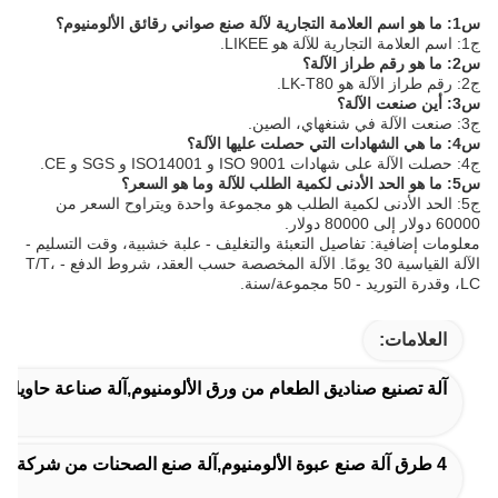
س1: ما هو اسم العلامة التجارية لآلة صنع صواني رقائق الألومنيوم؟
ج1: اسم العلامة التجارية للآلة هو LIKEE.
س2: ما هو رقم طراز الآلة؟
ج2: رقم طراز الآلة هو LK-T80.
س3: أين صنعت الآلة؟
ج3: صنعت الآلة في شنغهاي، الصين.
س4: ما هي الشهادات التي حصلت عليها الآلة؟
ج4: حصلت الآلة على شهادات ISO 9001 و ISO14001 و SGS و CE.
س5: ما هو الحد الأدنى لكمية الطلب للآلة وما هو السعر؟
ج5: الحد الأدنى لكمية الطلب هو مجموعة واحدة ويتراوح السعر من
60000 دولار إلى 80000 دولار.
معلومات إضافية: تفاصيل التعبئة والتغليف - علبة خشبية، وقت التسليم -
الآلة القياسية 30 يومًا. الآلة المخصصة حسب العقد، شروط الدفع - T/T،
LC، وقدرة التوريد - 50 مجموعة/سنة.
العلامات:
آلة تصنيع صناديق الطعام من ورق الألومنيوم,آلة صناعة حاويات من ورق الألومنيوم نصف تلقائية 80 طن
4 طرق آلة صنع عبوة الألومنيوم,آلة صنع الصحنات من شركة Mitsubishi PLC,12000 قطعة/ساعة آلة صناعة الصحنات من الألومنيوم