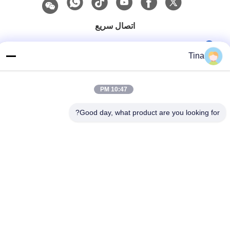
اتصال سريع
هاتف
Tina
86-021-57600070-86 18930097829
البريد الإلكتروني
10:47 PM
tina@likee.com.cn
Good day, what product are you looking for?
العنوان
رقم 780 شارع شينلين، بلدة زيلين، منطقة فينغسيان، شنغهاي،
الصين 201416
سياسة الخصوصية
|
خريطة الموقع
الصين نوعية جيدة آلة صنع حاوية رقائق الألومنيوم المورد. حقوق النشر ©
2021-2026 SHANGHAI LIKEE MACHINERY MOULD CO.,LTD .
كل الحقوق محفوظة.